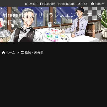

Twitter
Facebook
Instagram
Feedly
RSS
#freeanken フリーランスエンジニア 案
件情報
専業フリーランス・副業向け案件を毎日更新！公開日が明記された
案件のみを公開しています。

ホーム
>

指数・未分類