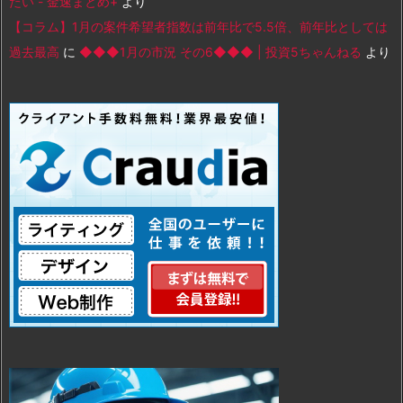
たい - 金速まとめ+
より
【コラム】1月の案件希望者指数は前年比で5.5倍、前年比としては
過去最高
に
◆◆◆1月の市況 その6◆◆◆ | 投資5ちゃんねる
より