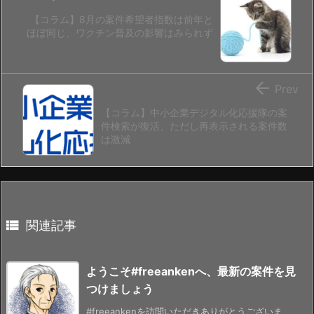
【コラム】8月の案件希望者指数は前年と
ほぼ同じ、ワクチン普及の影響はみられず

Prev
【コラム】中小企業デジタル化応援隊の案
件検索が復活、ただし再表示される案件数
は激減

関連記事
ようこそ#freeankenへ、最新の案件を見
つけましょう
#freeankenを訪問いただきありがとうございま