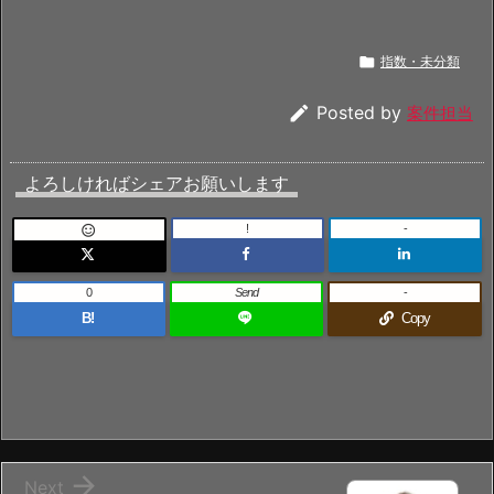

指数・未分類

Posted by
案件担当
よろしければシェアお願いします
!
-

0
Send
-
B!
Copy

Next