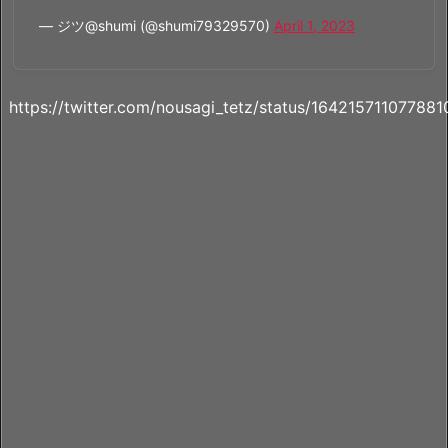
— ジツ@shumi (@shumi79329570)
April 1, 2023
https://twitter.com/nousagi_tetz/status/16421571107788