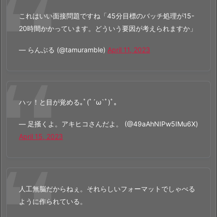
これはいい面接問題ですね「45分目標のバッチ処理が15-
20時間かかっています。どういう要因が考えられますか」
— らんぶる (@tamuramble)
April 11, 2023
ハッ！と目が覚める｡ﾟ(ﾟ´ω`ﾟ)ﾟ｡
— 足掻くよ。アキヒコさんだよ。 (@49aAhNIPw5IMu6X)
April 15, 2023
人工無脳だからねぇ。それらしいフォーマットでしゃべる
ように作られている。