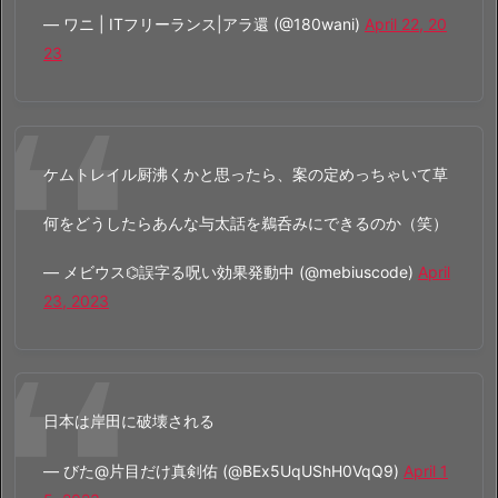
— ワニ | ITフリーランス|アラ還 (@180wani)
April 22, 20
23
ケムトレイル厨沸くかと思ったら、案の定めっちゃいて草
何をどうしたらあんな与太話を鵜呑みにできるのか（笑）
— メビウス⌬誤字る呪い効果発動中 (@mebiuscode)
April
23, 2023
日本は岸田に破壊される
— びた@片目だけ真剣佑 (@BEx5UqUShH0VqQ9)
April 1