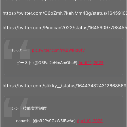
https://twitter.com/O6oZmN7keNMm4Bg/status/164591
https://twitter.com/Pinocan2022/status/164560977984
もっとー！
pic.twitter.com/nKBWlHd0fV
— ビースト (@Q6Fal2eHmAmOhuE)
April 11, 2023
https://twitter.com/stikky__/status/164434824312668569
シン・技能実習制度
— nanashi. (@s92Ps9GxW5IBwAo)
April 10, 2023