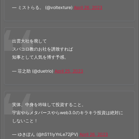
— ミストらる。 (@voltexture)
April 26, 2023
出雲大社を廃して
スパコロ教のお社を誘致すれば
知事として人気を博す予感。
— 荘之助 (@duetrio)
April 25, 2023
実体、中身を吟味して投資すること。
宇宙やらメタバースやらweb3.0のキラキラ投資は絶対に
しないこと！
— ゆきぽん (@hS11IyYnLe72jPV)
April 26, 2023