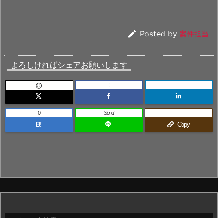

Posted by
案件担当
よろしければシェアお願いします
!
-

0
Send
-
B!
Copy