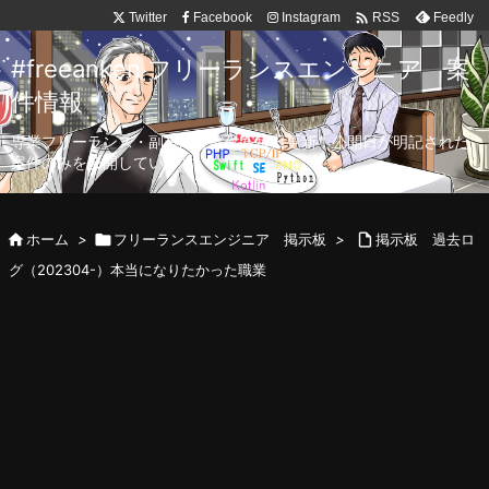

Twitter
Facebook
Instagram
Feedly
RSS
#freeanken フリーランスエンジニア 案
件情報
専業フリーランス・副業向け案件を毎日更新！公開日が明記された
案件のみを公開しています。

ホーム
>

フリーランスエンジニア 掲示板
>

掲示板 過去ロ
グ（202304-）本当になりたかった職業