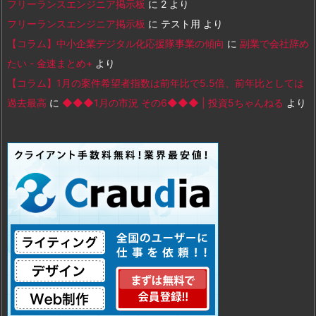
フリーランスエンジニア掲示板
に
2
より
フリーランスエンジニア掲示板
に
テスト用
より
【コラム】中小企業デジタル化応援隊事業の傾向
に
副業で会社辞め
たい - 金速まとめ+
より
【コラム】1月の案件希望者指数は前年比で5.5倍、前年比としては
過去最高
に
◆◆◆1月の市況 その6◆◆◆ | 投資5ちゃんねる
より