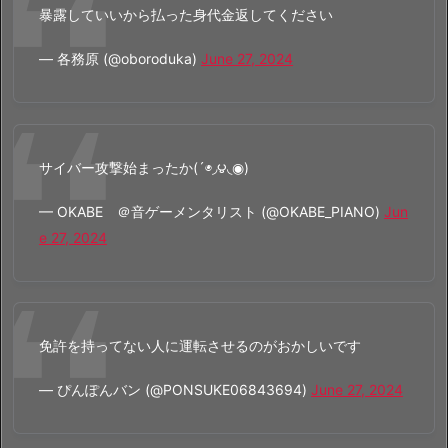
暴露していいから払った身代金返してください
— 各務原 (@oboroduka)
June 27, 2024
サイバー攻撃始まったか(´◉◞౪◟◉)
— OKABE ＠音ゲーメンタリスト (@OKABE_PIANO)
Jun
e 27, 2024
免許を持ってない人に運転させるのがおかしいです
— ぴんぽんバン (@PONSUKE06843694)
June 27, 2024