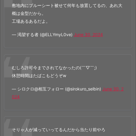
敷地内にブルーシート被せて何年も放置してるの、あれ大
概は金型だから。
工場あるあるだよ。
— 渇望する者 (@ELLYmyL0ve)
June 30, 2024
むしろ許可今までされてなかったの(￣▽￣;)
休憩時間はたばこもどうぞw
— シロクロ@相互フォロー (@sirokuro_selbin)
June 30, 2
024
そりゃ人が減っていってるんだから当たり前やろ