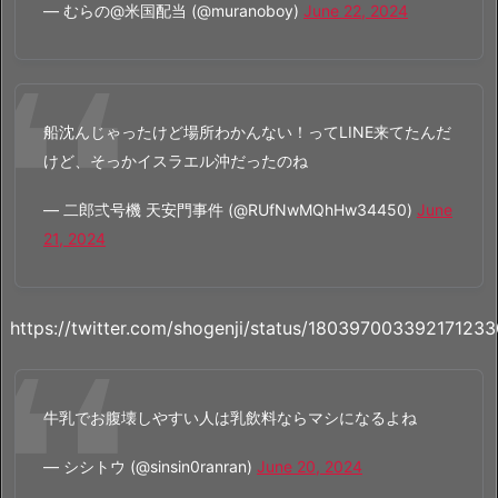
— むらの@米国配当 (@muranoboy)
June 22, 2024
船沈んじゃったけど場所わかんない！ってLINE来てたんだ
けど、そっかイスラエル沖だったのね
— 二郎弍号機 天安門事件 (@RUfNwMQhHw34450)
June
21, 2024
https://twitter.com/shogenji/status/180397003392171233
牛乳でお腹壊しやすい人は乳飲料ならマシになるよね
— シシトウ (@sinsin0ranran)
June 20, 2024