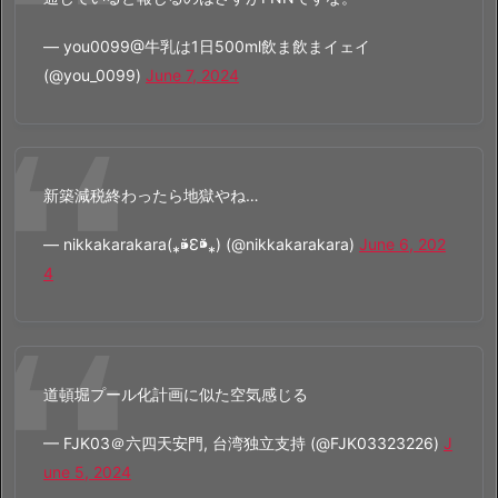
— you0099@牛乳は1日500ml飲ま飲まイェイ
(@you_0099)
June 7, 2024
新築減税終わったら地獄やね…
— nikkakarakara(⁎⁍̴̆Ɛ⁍̴̆⁎) (@nikkakarakara)
June 6, 202
4
道頓堀プール化計画に似た空気感じる
— FJK03＠六四天安門, 台湾独立支持 (@FJK03323226)
J
une 5, 2024