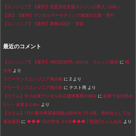
【エンジニア】【案件】意思決定支援エンジンの導入（SQL）
【SE】【案件】デジタルマーケティング施策の立案・実行
【エンジニア】【案件】業務UI設計・実装
最近のコメント
【エンジニア】【案件】AWS技術問い合わせ、ナレッジ提供
に
鶴
大地
より
フリーランスエンジニア掲示板
に
2
より
フリーランスエンジニア掲示板
に
テスト用
より
【コラム】中小企業デジタル化応援隊事業の傾向
に
副業で会社辞め
たい - 金速まとめ+
より
【コラム】1月の案件希望者指数は前年比で5.5倍、前年比としては
過去最高
に
◆◆◆1月の市況 その6◆◆◆ | 投資5ちゃんねる
より