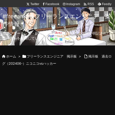

Twitter
Facebook
Instagram
Feedly
RSS
#freeanken フリーランスエンジニア 案
件情報
専業フリーランス・副業向け案件を毎日更新！公開日が明記された
案件のみを公開しています。

ホーム
>

フリーランスエンジニア 掲示板
>

掲示板 過去ロ
グ（202406-）ニコニコvsハッカー