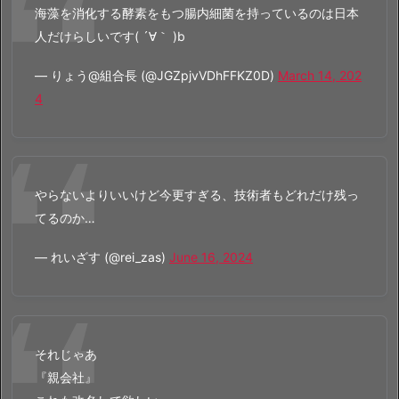
海藻を消化する酵素をもつ腸内細菌を持っているのは日本
人だけらしいです( ´∀｀ )b
— りょう@組合長 (@JGZpjvVDhFFKZ0D)
March 14, 202
4
やらないよりいいけど今更すぎる、技術者もどれだけ残っ
てるのか…
— れいざす (@rei_zas)
June 16, 2024
それじゃあ
『親会社』