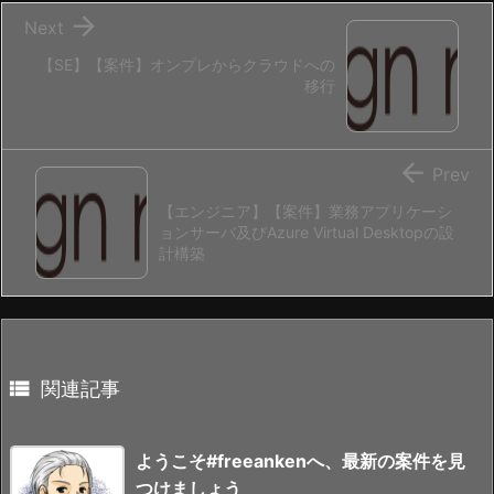

Next
【SE】【案件】オンプレからクラウドへの
移行

Prev
【エンジニア】【案件】業務アプリケーシ
ョンサーバ及びAzure Virtual Desktopの設
計構築

関連記事
ようこそ#freeankenへ、最新の案件を見
つけましょう