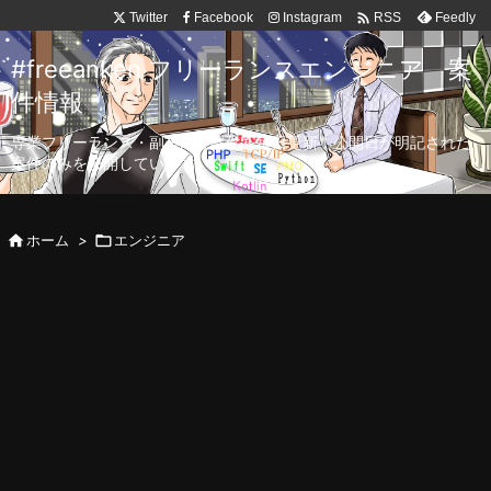

Twitter
Facebook
Instagram
Feedly
RSS
#freeanken フリーランスエンジニア 案
件情報
専業フリーランス・副業向け案件を毎日更新！公開日が明記された
案件のみを公開しています。

ホーム
>

エンジニア