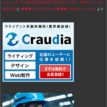
【コラム】1月の案件希望者指数は前年比で5.5倍、前年比としては
過去最高
に
◆◆◆1月の市況 その6◆◆◆ | 投資5ちゃんねる
より