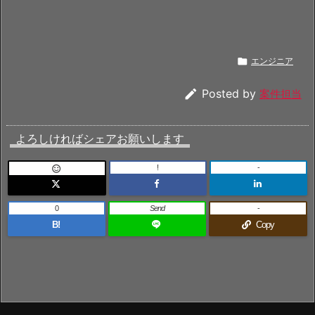

エンジニア

Posted by
案件担当
よろしければシェアお願いします
!
-

0
Send
-
B!
Copy