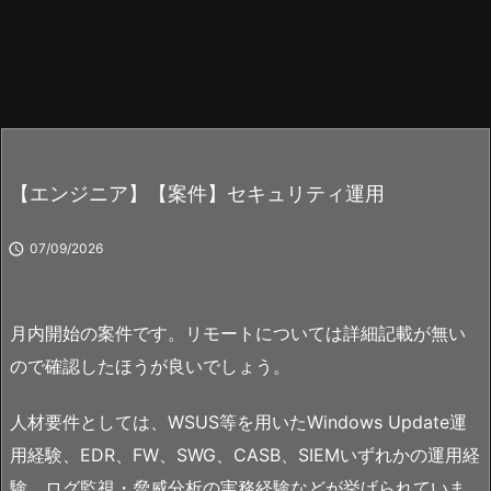
【エンジニア】【案件】セキュリティ運用

07/09/2026
月内開始の案件です。リモートについては詳細記載が無い
ので確認したほうが良いでしょう。
人材要件としては、WSUS等を用いたWindows Update運
用経験、EDR、FW、SWG、CASB、SIEMいずれかの運用経
験、ログ監視・脅威分析の実務経験などが挙げられていま