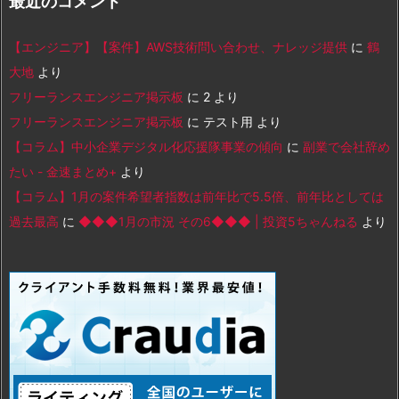
最近のコメント
【エンジニア】【案件】AWS技術問い合わせ、ナレッジ提供
に
鶴
大地
より
フリーランスエンジニア掲示板
に
2
より
フリーランスエンジニア掲示板
に
テスト用
より
【コラム】中小企業デジタル化応援隊事業の傾向
に
副業で会社辞め
たい - 金速まとめ+
より
【コラム】1月の案件希望者指数は前年比で5.5倍、前年比としては
過去最高
に
◆◆◆1月の市況 その6◆◆◆ | 投資5ちゃんねる
より