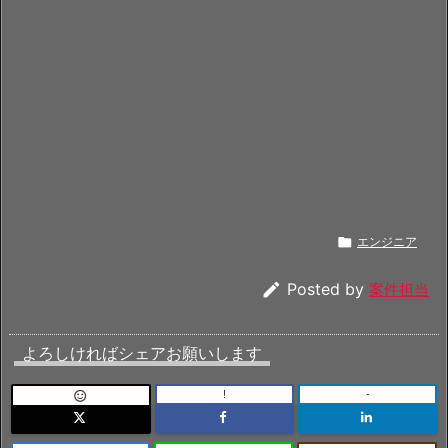

エンジニア

Posted by
案件担当
よろしければシェアお願いします
!
-
