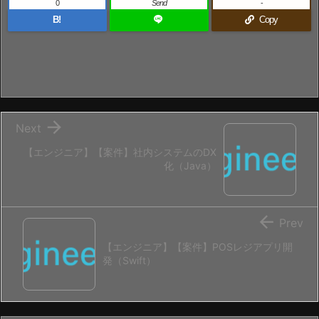
0
Send
-
B!
Copy

Next
【エンジニア】【案件】社内システムのDX
化（Java）

Prev
【エンジニア】【案件】POSレジアプリ開
発（Swift）