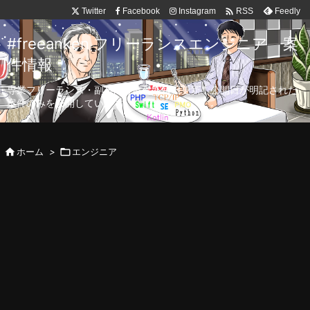

Twitter
Facebook
Instagram
Feedly
RSS
#freeanken フリーランスエンジニア 案
件情報
専業フリーランス・副業向け案件を毎日更新！公開日が明記された
案件のみを公開しています。

ホーム
>

エンジニア