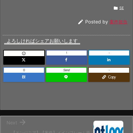

SE

Posted by
案件担当
よろしければシェアお願いします
!
-

0
Send
-
B!
Copy

Next
【エンジニア】【案件】メインフレーム更