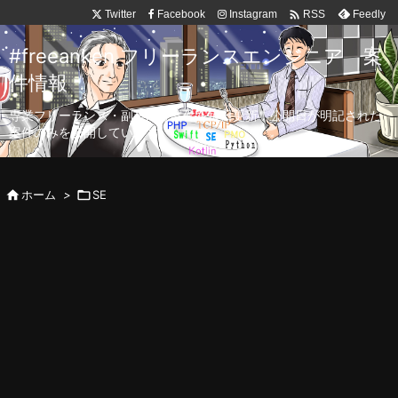

Twitter
Facebook
Instagram
Feedly
RSS
#freeanken フリーランスエンジニア 案
件情報
専業フリーランス・副業向け案件を毎日更新！公開日が明記された
案件のみを公開しています。

ホーム
>

SE