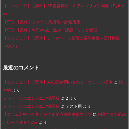
【エンジニア】【案件】3D点群解析・AIアルゴリズム開発（Pytho
n）
【SE】【案件】システム共用化の計画策定
【SE】【案件】WBS作成、進捗・課題・リスク管理
【エンジニア】【案件】データベース基盤の要件定義～設計構築
（GCP）
最近のコメント
【エンジニア】【案件】AWS技術問い合わせ、ナレッジ提供
に
鶴
大地
より
フリーランスエンジニア掲示板
に
2
より
フリーランスエンジニア掲示板
に
テスト用
より
【コラム】中小企業デジタル化応援隊事業の傾向
に
副業で会社辞め
たい - 金速まとめ+
より