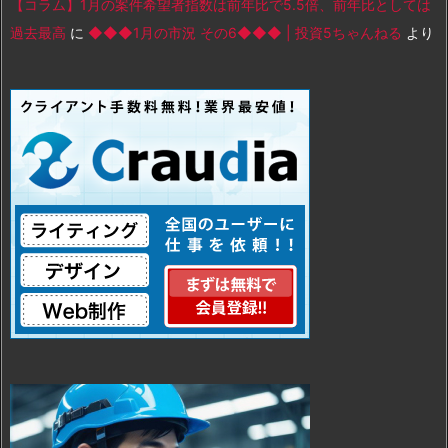
【コラム】1月の案件希望者指数は前年比で5.5倍、前年比としては
過去最高
に
◆◆◆1月の市況 その6◆◆◆ | 投資5ちゃんねる
より