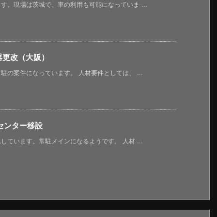
。現場は茨城で、車の利用も可能になっていま ...
器更改（大阪）
の案件になっています。 人材要件としては、 ...
センター移設
ています。常駐メインになるようです。 人材 ...