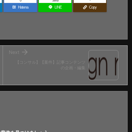
0
Send
-
B!
Hatena
LINE
Copy

Next
【コンサル】【案件】記事コンテンツ
の企画・編集