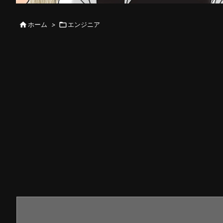

ホーム
>

エンジニア