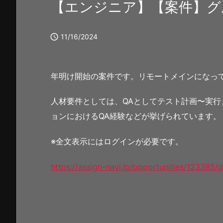
【エンジニア】【案件】グ

11/16/2024
年明け開始の案件です。リモートメインになっ
人材要件としては、QAとしてテスト計画〜実行
ョンにおけるQA経験などが挙げられています。
※全文表示にはログインが必要です。
https://assign-navi.jp/opportunities/123385/d