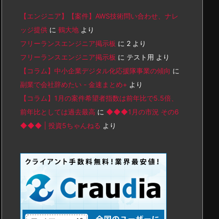
【エンジニア】【案件】AWS技術問い合わせ、ナレ
ッジ提供
に
鶴大地
より
フリーランスエンジニア掲示板
に
2
より
フリーランスエンジニア掲示板
に
テスト用
より
【コラム】中小企業デジタル化応援隊事業の傾向
に
副業で会社辞めたい - 金速まとめ+
より
【コラム】1月の案件希望者指数は前年比で5.5倍、
前年比としては過去最高
に
◆◆◆1月の市況 その6
◆◆◆ | 投資5ちゃんねる
より