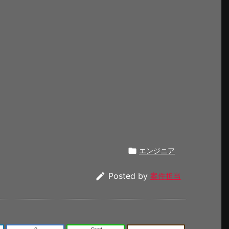

エンジニア

Posted by
案件担当