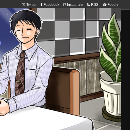

Twitter
Facebook
Instagram
Feedly
RSS