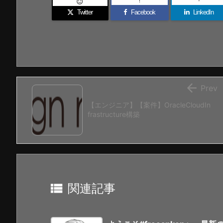
!
-

Twitter
Facebook
LinkedIn

Prev
【エンジニア】【案件】OracleCloudIn
frastructure構築

関連記事