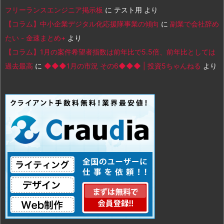
フリーランスエンジニア掲示板
に
テスト用
より
【コラム】中小企業デジタル化応援隊事業の傾向
に
副業で会社辞め
たい - 金速まとめ+
より
【コラム】1月の案件希望者指数は前年比で5.5倍、前年比としては
過去最高
に
◆◆◆1月の市況 その6◆◆◆ | 投資5ちゃんねる
より