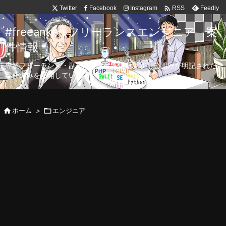

Twitter
Facebook
Instagram
Feedly
RSS
#freeanken フリーランスエンジニア 案
件情報
専業フリーランス・副業向け案件を毎日更新！公開日が明記された
案件のみを公開しています。

ホーム
>

エンジニア