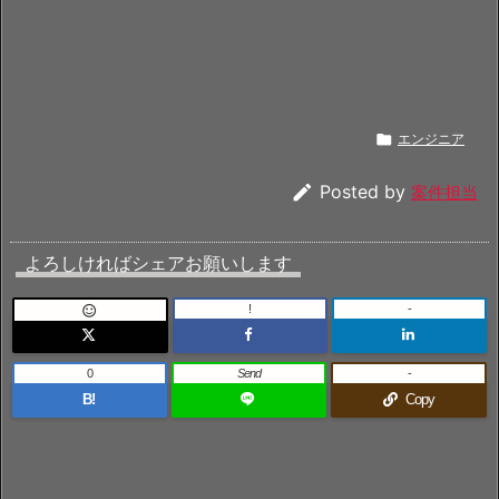

エンジニア

Posted by
案件担当
よろしければシェアお願いします
!
-

0
Send
-
B!
Copy