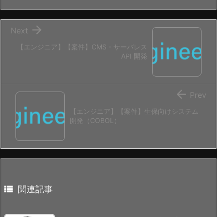

Next
【エンジニア】【案件】CMS・サーバレス
API 開発

Prev
【エンジニア】【案件】生保向けシステム
開発（COBOL）

関連記事