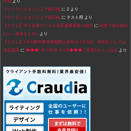
大地
より
フリーランスエンジニア掲示板
に
2
より
フリーランスエンジニア掲示板
に
テスト用
より
【コラム】中小企業デジタル化応援隊事業の傾向
に
副業で会社辞め
たい - 金速まとめ+
より
【コラム】1月の案件希望者指数は前年比で5.5倍、前年比としては
過去最高
に
◆◆◆1月の市況 その6◆◆◆ | 投資5ちゃんねる
より