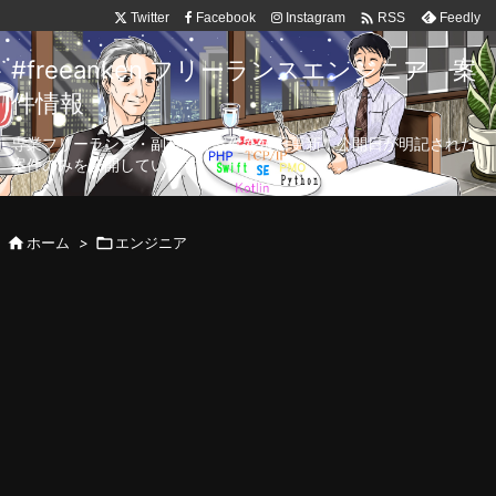

Twitter
Facebook
Instagram
Feedly
RSS
#freeanken フリーランスエンジニア 案
件情報
専業フリーランス・副業向け案件を毎日更新！公開日が明記された
案件のみを公開しています。

ホーム
>

エンジニア