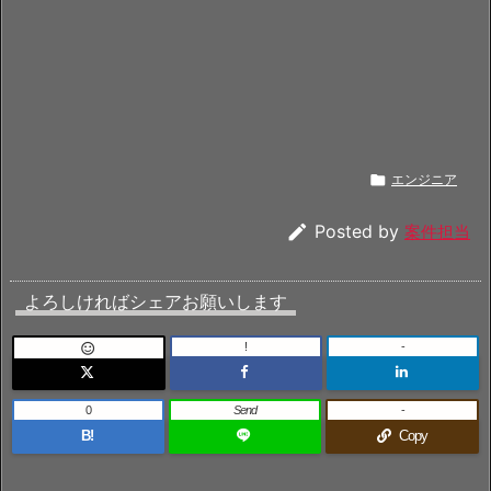

エンジニア

Posted by
案件担当
よろしければシェアお願いします
!
-

0
Send
-
B!
Copy