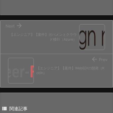

Next
【エンジニア】【案件】ガバメントクラウ
ド移行（Azure）

Prev
【エンジニア】【案件】WebEDIの開発（K
otlin）

関連記事