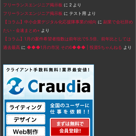
フリーランスエンジニア掲示板
に
2
より
フリーランスエンジニア掲示板
に
テスト用
より
【コラム】中小企業デジタル化応援隊事業の傾向
に
副業で会社辞め
たい - 金速まとめ+
より
【コラム】1月の案件希望者指数は前年比で5.5倍、前年比としては
過去最高
に
◆◆◆1月の市況 その6◆◆◆ | 投資5ちゃんねる
より