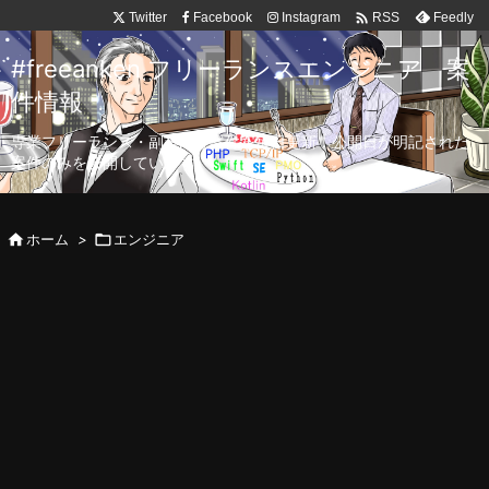

Twitter
Facebook
Instagram
Feedly
RSS
#freeanken フリーランスエンジニア 案
件情報
専業フリーランス・副業向け案件を毎日更新！公開日が明記された
案件のみを公開しています。

ホーム
>

エンジニア