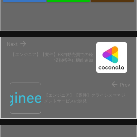

Next
【エンジニア】【案件】FX自動売買での経
済指標停止機能追加

Prev
【エンジニア】【案件】クライシスマネジ
メントサービスの開発