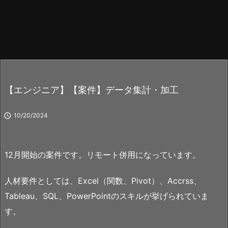
【エンジニア】【案件】データ集計・加工

10/20/2024
12月開始の案件です。リモート併用になっています。
人材要件としては、Excel（関数、Pivot）、Accrss、
Tableau、SQL、PowerPointのスキルが挙げられていま
す。