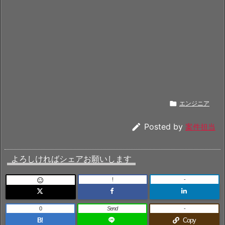

エンジニア

Posted by
案件担当
よろしければシェアお願いします
!
-

0
Send
-
B!
Copy