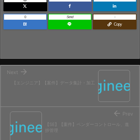
0
Send
-
B!
Copy

Next
【エンジニア】【案件】データ集計・加工

Prev
【SE】【案件】ベンダーコントロール、進
捗管理