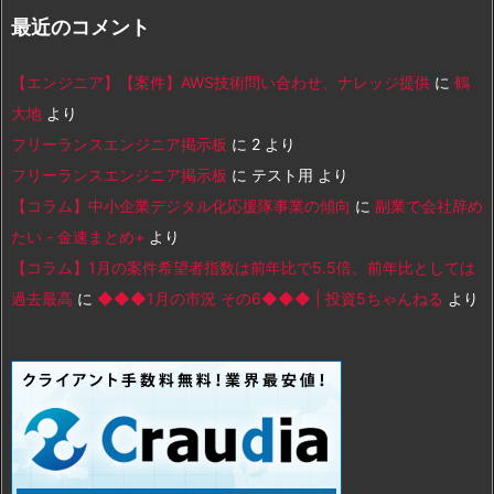
最近のコメント
【エンジニア】【案件】AWS技術問い合わせ、ナレッジ提供
に
鶴
大地
より
フリーランスエンジニア掲示板
に
2
より
フリーランスエンジニア掲示板
に
テスト用
より
【コラム】中小企業デジタル化応援隊事業の傾向
に
副業で会社辞め
たい - 金速まとめ+
より
【コラム】1月の案件希望者指数は前年比で5.5倍、前年比としては
過去最高
に
◆◆◆1月の市況 その6◆◆◆ | 投資5ちゃんねる
より