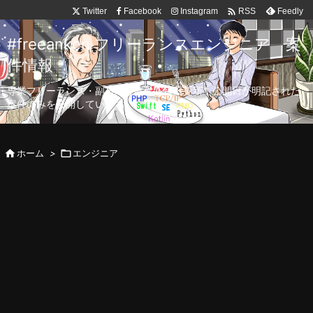

Twitter
Facebook
Instagram
Feedly
RSS
#freeanken フリーランスエンジニア 案
件情報
専業フリーランス・副業向け案件を毎日更新！公開日が明記された
案件のみを公開しています。

ホーム
>

エンジニア