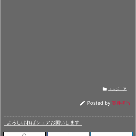

エンジニア

Posted by
案件担当
よろしければシェアお願いします
!
-
