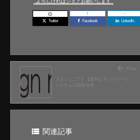
よろしければシェアお願いします
!
-

Twitter
Facebook
LinkedIn

Prev
【エンジニア】【案件】ネットワーク
システムの調査改善

関連記事