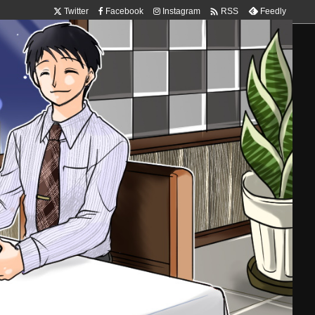

Twitter
Facebook
Instagram
Feedly
RSS