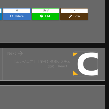
0
Send
-
B!
Hatena
LINE
Copy

Next
【エンジニア】【案件】債権システム
開発（React）