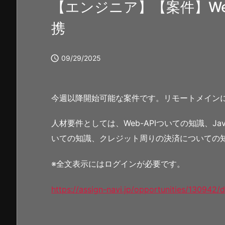
【エンジニア】【案件】We
携

09/29/2025
今週以降開始可能な案件です。リモートメイン
人材要件としては、Web-APIついての知識、
いての知識、クレジット周りの決済についての
※全文表示にはログインが必要です。
https://assign-navi.jp/opportunities/130942/d