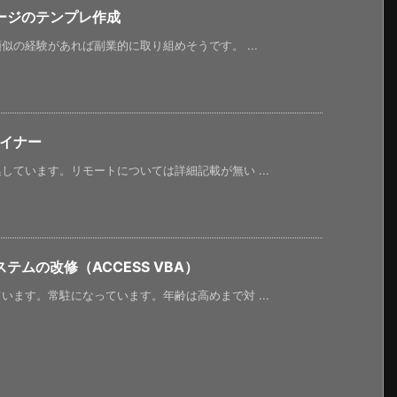
ージのテンプレ作成
の経験があれば副業的に取り組めそうです。 ...
ザイナー
ています。リモートについては詳細記載が無い ...
ムの改修（ACCESS VBA）
ます。常駐になっています。年齢は高めまで対 ...