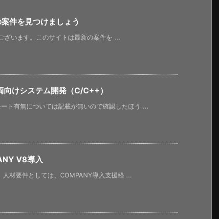
新の案件を見つけましょう
うございます。このサイトは最新の案件を ...
向けシステム開発（C/C++）
ト有無については記載が無いので確認したほう ...
NY V8導入
材要件としては、COMPANY導入支援経 ...