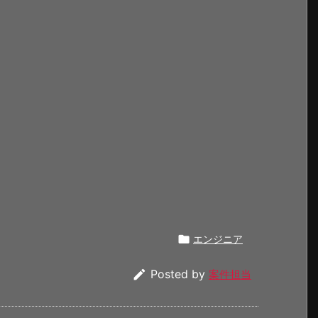

エンジニア

Posted by
案件担当