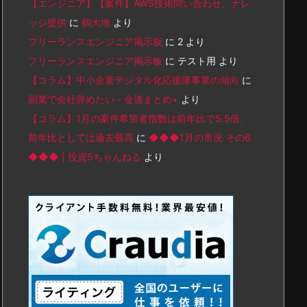
【エンジニア】【案件】AWS技術問い合わせ、ナレ
ッジ提供
に
鶴大地
より
フリーランスエンジニア掲示板
に
2
より
フリーランスエンジニア掲示板
に
テスト用
より
【コラム】中小企業デジタル化応援隊事業の傾向
に
副業で会社辞めたい - 金速まとめ+
より
【コラム】1月の案件希望者指数は前年比で5.5倍、
前年比としては過去最高
に
◆◆◆1月の市況 その6
◆◆◆ | 投資5ちゃんねる
より