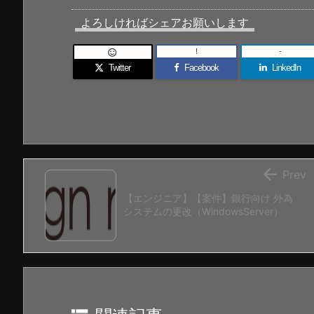
よろしければシェアお願いします
!
-

Twitter
Facebook
LinkedIn

Prev
【エンジニア】【案件】銀行向け 外為
システムの更改（WindowsServer）