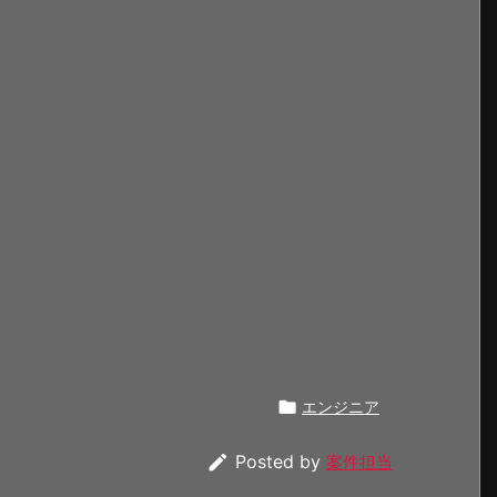

エンジニア

Posted by
案件担当