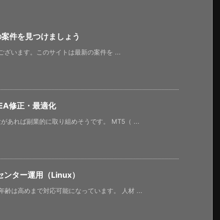
新の案件を見つけましょう
うございます。このサイトは最新の案件を ...
EA修正・最適化
あれば副業的に取り組めそうです。 MT5（ ...
ンター運用（Linux）
齢は高めまで対応可能になっています。 人材 ...