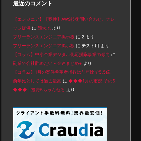
最近のコメント
【エンジニア】【案件】AWS技術問い合わせ、ナレ
ッジ提供
に
鶴大地
より
フリーランスエンジニア掲示板
に
2
より
フリーランスエンジニア掲示板
に
テスト用
より
【コラム】中小企業デジタル化応援隊事業の傾向
に
副業で会社辞めたい - 金速まとめ+
より
【コラム】1月の案件希望者指数は前年比で5.5倍、
前年比としては過去最高
に
◆◆◆1月の市況 その6
◆◆◆ | 投資5ちゃんねる
より