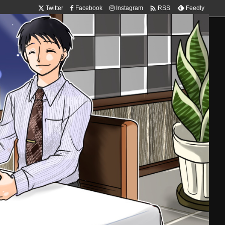

Twitter
Facebook
Instagram
Feedly
RSS