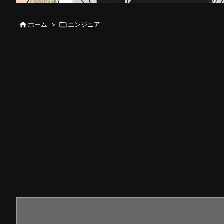

ホーム
>

エンジニア