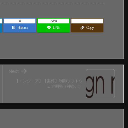
0
Send
-
B!
Hatena
LINE
Copy

Next
【エンジニア】【案件】制御ソフトウ
ェア開発（神奈川）