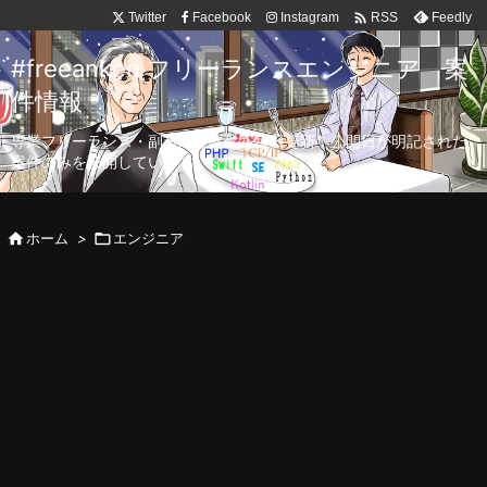

Twitter
Facebook
Instagram
Feedly
RSS
#freeanken フリーランスエンジニア 案
件情報
専業フリーランス・副業向け案件を毎日更新！公開日が明記された
案件のみを公開しています。

ホーム
>

エンジニア