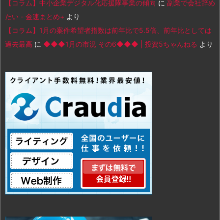
【コラム】中小企業デジタル化応援隊事業の傾向
に
副業で会社辞め
たい - 金速まとめ+
より
【コラム】1月の案件希望者指数は前年比で5.5倍、前年比としては
過去最高
に
◆◆◆1月の市況 その6◆◆◆ | 投資5ちゃんねる
より