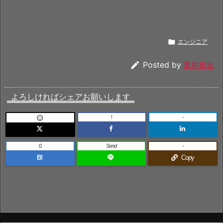

エンジニア

Posted by
案件担当
よろしければシェアお願いします
!
-

0
Send
-
B!
Copy