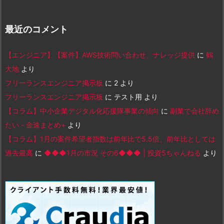
最近のコメント
【エンジニア】【案件】AWS技術問い合わせ、ナレッジ提供
に
鶴
大地
より
フリーランスエンジニア掲示板
に
2
より
フリーランスエンジニア掲示板
に
テスト用
より
【コラム】中小企業デジタル化応援隊事業の傾向
に
副業で会社辞め
たい - 金速まとめ+
より
【コラム】1月の案件希望者指数は前年比で5.5倍、前年比としては
過去最高
に
◆◆◆1月の市況 その6◆◆◆ | 投資5ちゃんねる
より