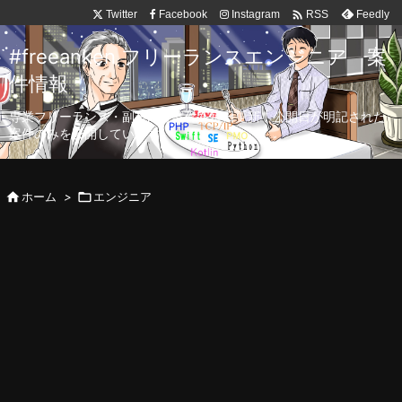

Twitter
Facebook
Instagram
Feedly
RSS
#freeanken フリーランスエンジニア 案
件情報
専業フリーランス・副業向け案件を毎日更新！公開日が明記された
案件のみを公開しています。

ホーム
>

エンジニア