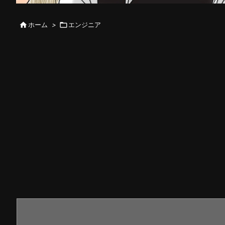

ホーム
>

エンジニア