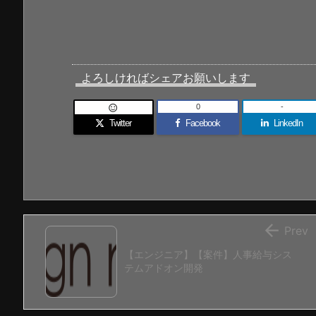
よろしければシェアお願いします
0
-

Twitter
Facebook
LinkedIn

Prev
【エンジニア】【案件】人事給与シス
テムアドオン開発