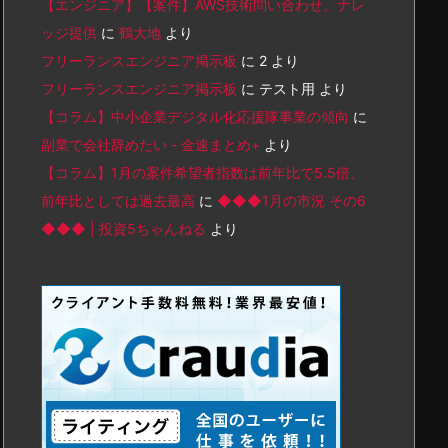
【エンジニア】【案件】AWS技術問い合わせ、ナレ
ッジ提供
に
鶴大地
より
フリーランスエンジニア掲示板
に
2
より
フリーランスエンジニア掲示板
に
テスト用
より
【コラム】中小企業デジタル化応援隊事業の傾向
に
副業で会社辞めたい - 金速まとめ+
より
【コラム】1月の案件希望者指数は前年比で5.5倍、
前年比としては過去最高
に
◆◆◆1月の市況 その6
◆◆◆ | 投資5ちゃんねる
より