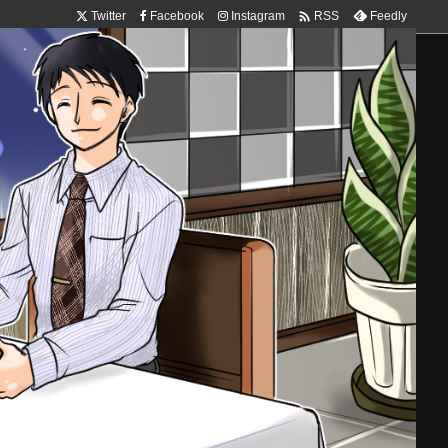

Twitter
Facebook
Instagram
Feedly
RSS