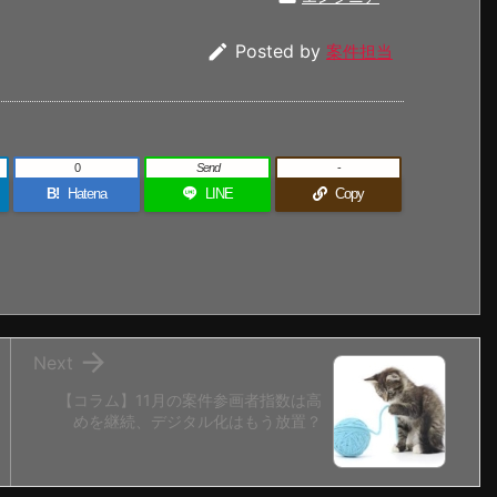

Posted by
案件担当
0
Send
-
B!
Hatena
LINE
Copy

Next
【コラム】11月の案件参画者指数は高
めを継続、デジタル化はもう放置？