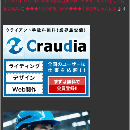
【コラム】1月の案件希望者指数は前年比で5.5倍、前年比としては
過去最高
に
◆◆◆1月の市況 その6◆◆◆ | 投資5ちゃんねる
より