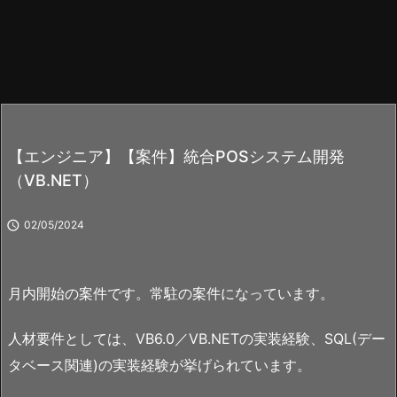
【エンジニア】【案件】統合POSシステム開発
（VB.NET）

02/05/2024
月内開始の案件です。常駐の案件になっています。
人材要件としては、VB6.0／VB.NETの実装経験、SQL(デー
タベース関連)の実装経験が挙げられています。