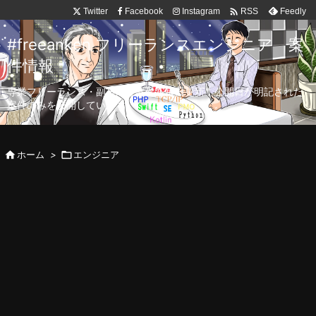

Twitter
Facebook
Instagram
Feedly
RSS
#freeanken フリーランスエンジニア 案
件情報
専業フリーランス・副業向け案件を毎日更新！公開日が明記された
案件のみを公開しています。

ホーム
>

エンジニア