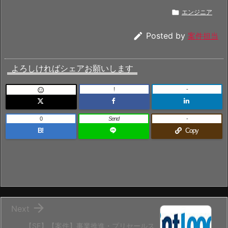

エンジニア

Posted by
案件担当
よろしければシェアお願いします
!
-

0
Send
-
B!
Copy

Next
【SE】【案件】事業推進・プリセールス