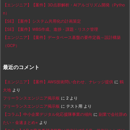
【エンジニア】【案件】3D点群解析・AIアルゴリズム開発（Pytho
n）
【SE】【案件】システム共用化の計画策定
【SE】【案件】WBS作成、進捗・課題・リスク管理
【エンジニア】【案件】データベース基盤の要件定義～設計構築
（GCP）
最近のコメント
【エンジニア】【案件】AWS技術問い合わせ、ナレッジ提供
に
鶴
大地
より
フリーランスエンジニア掲示板
に
2
より
フリーランスエンジニア掲示板
に
テスト用
より
【コラム】中小企業デジタル化応援隊事業の傾向
に
副業で会社辞め
たい - 金速まとめ+
より