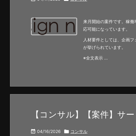
来月開始の案件です。稼働
応可能になっています。
人材要件としては、企画フ
が挙げられています。
※全文表示 ...
【コンサル】【案件】サー

04/16/2026

コンサル