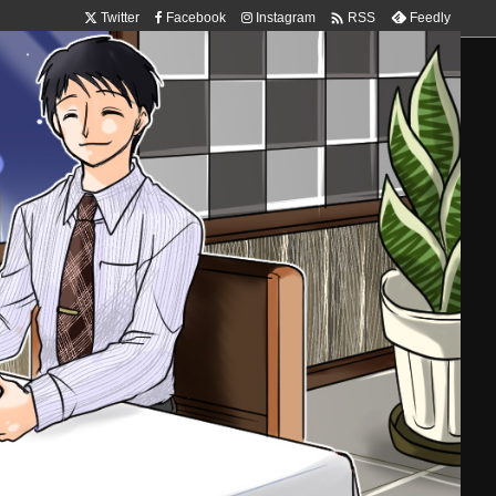

Twitter
Facebook
Instagram
Feedly
RSS