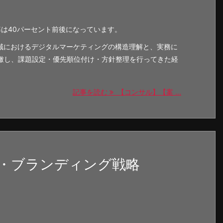
率は40パーセント前後になっています。
領域におけるデジタルマーケティングの構造理解と、実務に
瞰し、課題設定・優先順位付け・方針整理を行ってきた経
記事を読む
【コンサル】【案 ...
・ブランディング戦略