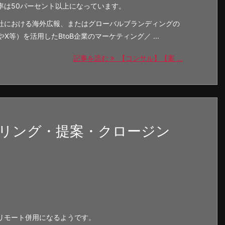
率は50パーセント以上になっています。
社における海外広報、またはグローバルブランディングの
InやX等）を活用したBtoB企業のマーケティング／ ...
記事を読む
【コンサル】【案 ...
リング・提案・クロージン
リモート併用になるようです。