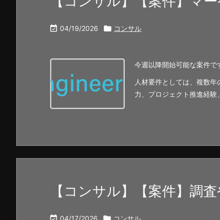
【コンサル】【案件】マー

04/19/2026

コンサル
今週以降開始可能な案件で
人材要件としては、複数年
力、プロジェクト推進経験
【コンサル】【案件】調査

04/17/2026

コンサル