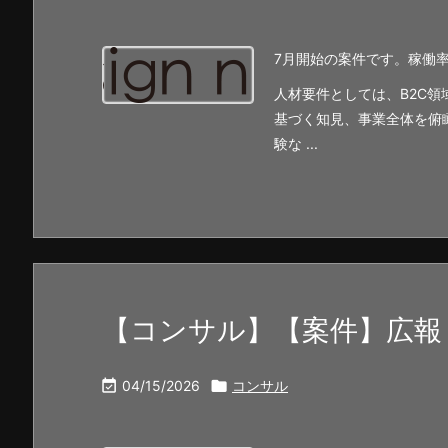
7月開始の案件です。稼働
人材要件としては、B2C
基づく知見、事業全体を俯
験な ...
【コンサル】【案件】広報

04/15/2026

コンサル