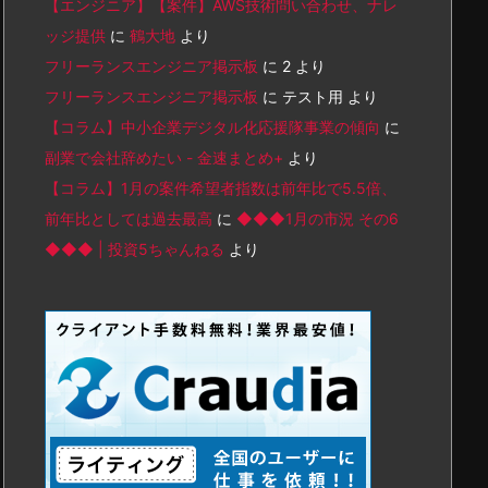
【エンジニア】【案件】AWS技術問い合わせ、ナレ
ッジ提供
に
鶴大地
より
フリーランスエンジニア掲示板
に
2
より
フリーランスエンジニア掲示板
に
テスト用
より
【コラム】中小企業デジタル化応援隊事業の傾向
に
副業で会社辞めたい - 金速まとめ+
より
【コラム】1月の案件希望者指数は前年比で5.5倍、
前年比としては過去最高
に
◆◆◆1月の市況 その6
◆◆◆ | 投資5ちゃんねる
より