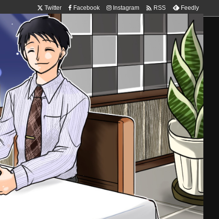

Twitter
Facebook
Instagram
Feedly
RSS