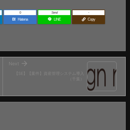
0
Send
-
B!
Hatena
LINE
Copy

Next
【SE】【案件】資産管理システム導入
（千葉）