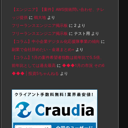
【エンジニア】【案件】AWS技術問い合わせ、ナレ
ッジ提供
に
鶴大地
より
フリーランスエンジニア掲示板
に
2
より
フリーランスエンジニア掲示板
に
テスト用
より
【コラム】中小企業デジタル化応援隊事業の傾向
に
副業で会社辞めたい - 金速まとめ+
より
【コラム】1月の案件希望者指数は前年比で5.5倍、
前年比としては過去最高
に
◆◆◆1月の市況 その6
◆◆◆ | 投資5ちゃんねる
より