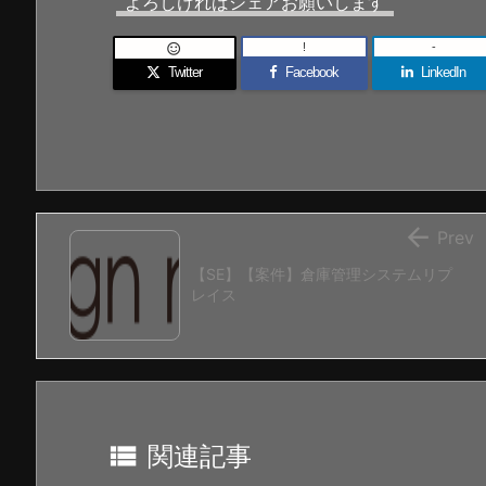
よろしければシェアお願いします
!
-

Twitter
Facebook
LinkedIn

Prev
【SE】【案件】倉庫管理システムリプ
レイス

関連記事