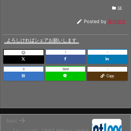

SE

Posted by
案件担当
よろしければシェアお願いします
!
-

0
Send
-
B!
Copy

Next
【エンジニア】【案件】物理サーバ仮想化