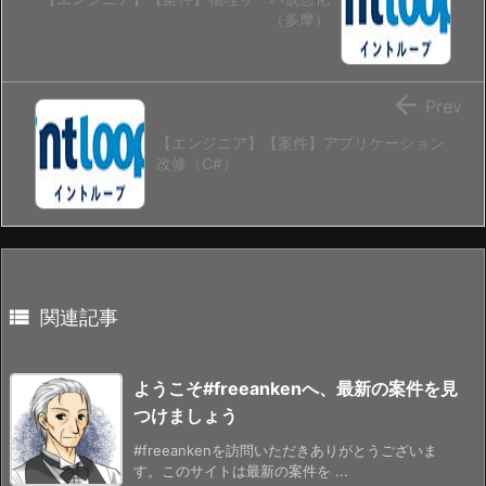
（多摩）

Prev
【エンジニア】【案件】アプリケーション
改修（C#）

関連記事
ようこそ#freeankenへ、最新の案件を見
つけましょう
#freeankenを訪問いただきありがとうございま
す。このサイトは最新の案件を ...