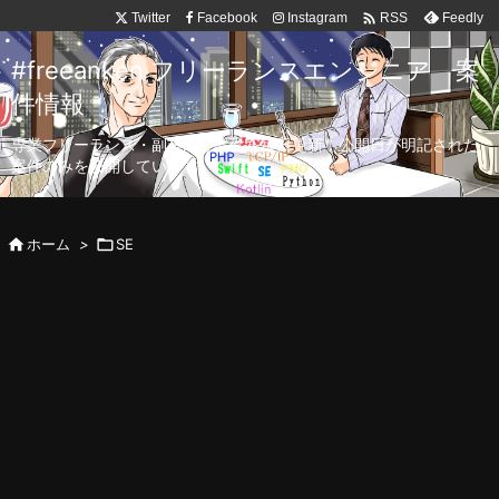

Twitter
Facebook
Instagram
Feedly
RSS
#freeanken フリーランスエンジニア 案
件情報
専業フリーランス・副業向け案件を毎日更新！公開日が明記された
案件のみを公開しています。

ホーム
>

SE