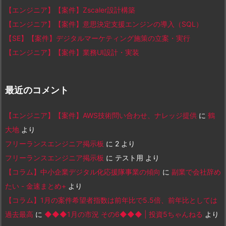
【エンジニア】【案件】Zscaler設計構築
【エンジニア】【案件】意思決定支援エンジンの導入（SQL）
【SE】【案件】デジタルマーケティング施策の立案・実行
【エンジニア】【案件】業務UI設計・実装
最近のコメント
【エンジニア】【案件】AWS技術問い合わせ、ナレッジ提供
に
鶴
大地
より
フリーランスエンジニア掲示板
に
2
より
フリーランスエンジニア掲示板
に
テスト用
より
【コラム】中小企業デジタル化応援隊事業の傾向
に
副業で会社辞め
たい - 金速まとめ+
より
【コラム】1月の案件希望者指数は前年比で5.5倍、前年比としては
過去最高
に
◆◆◆1月の市況 その6◆◆◆ | 投資5ちゃんねる
より