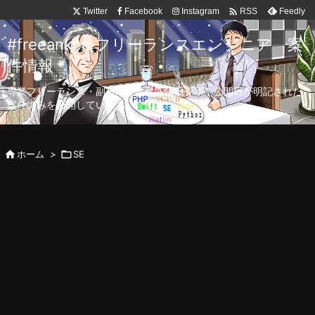

Twitter
Facebook
Instagram
Feedly
RSS
#freeanken フリーランスエンジニア 案
件情報
専業フリーランス・副業向け案件を毎日更新！公開日が明記された
案件のみを公開しています。

ホーム
>

SE