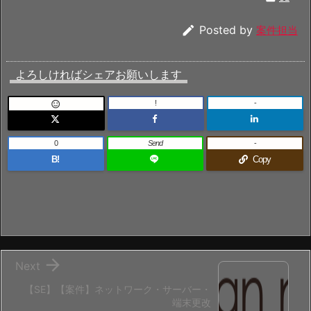

Posted by
案件担当
よろしければシェアお願いします
!
-

0
Send
-
B!
Copy

Next
【SE】【案件】ネットワーク・サーバー・
端末更改