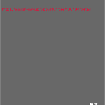
https://assign-navi.jp/opportunities/136484/detail

SE