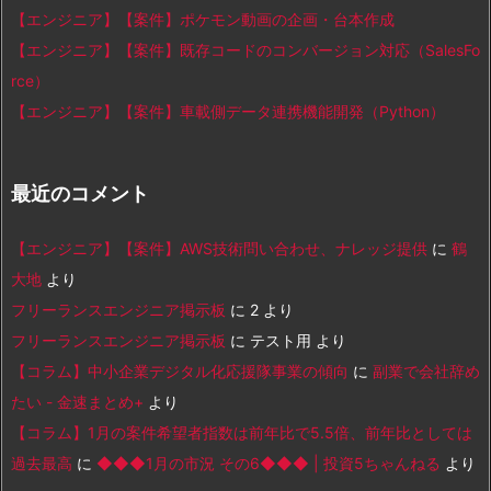
【エンジニア】【案件】ポケモン動画の企画・台本作成
【エンジニア】【案件】既存コードのコンバージョン対応（SalesFo
rce）
【エンジニア】【案件】車載側データ連携機能開発（Python）
最近のコメント
【エンジニア】【案件】AWS技術問い合わせ、ナレッジ提供
に
鶴
大地
より
フリーランスエンジニア掲示板
に
2
より
フリーランスエンジニア掲示板
に
テスト用
より
【コラム】中小企業デジタル化応援隊事業の傾向
に
副業で会社辞め
たい - 金速まとめ+
より
【コラム】1月の案件希望者指数は前年比で5.5倍、前年比としては
過去最高
に
◆◆◆1月の市況 その6◆◆◆ | 投資5ちゃんねる
より