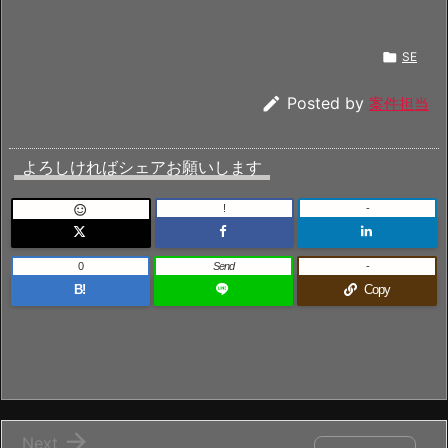

SE

Posted by
案件担当
よろしければシェアお願いします
!
-

0
Send
-
B!
Copy

Next