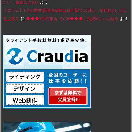
たい - 金速まとめ+
より
【コラム】1月の案件希望者指数は前年比で5.5倍、前年比としては
過去最高
に
◆◆◆1月の市況 その6◆◆◆ | 投資5ちゃんねる
より