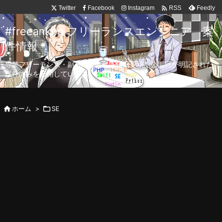

Twitter
Facebook
Instagram
Feedly
RSS
#freeanken フリーランスエンジニア 案
件情報
専業フリーランス・副業向け案件を毎日更新！公開日が明記された
案件のみを公開しています。

ホーム
>

SE