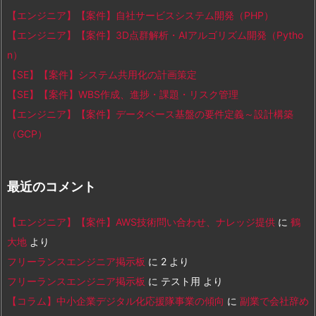
【エンジニア】【案件】自社サービスシステム開発（PHP）
【エンジニア】【案件】3D点群解析・AIアルゴリズム開発（Pytho
n）
【SE】【案件】システム共用化の計画策定
【SE】【案件】WBS作成、進捗・課題・リスク管理
【エンジニア】【案件】データベース基盤の要件定義～設計構築
（GCP）
最近のコメント
【エンジニア】【案件】AWS技術問い合わせ、ナレッジ提供
に
鶴
大地
より
フリーランスエンジニア掲示板
に
2
より
フリーランスエンジニア掲示板
に
テスト用
より
【コラム】中小企業デジタル化応援隊事業の傾向
に
副業で会社辞め