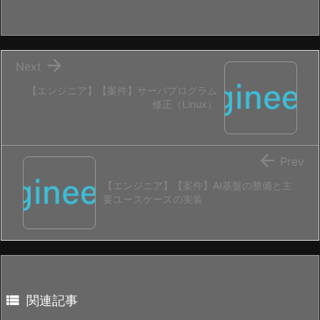

Next
【エンジニア】【案件】サーバプログラム
修正（Linux）

Prev
【エンジニア】【案件】AI基盤の整備と主
要ユースケースの実装

関連記事