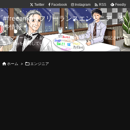

Twitter
Facebook
Instagram
Feedly
RSS
#freeanken フリーランスエンジニア 案
件情報
専業フリーランス・副業向け案件を毎日更新！公開日が明記された
案件のみを公開しています。

ホーム
>

エンジニア