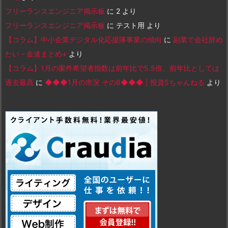
フリーランスエンジニア掲示板
に
2
より
フリーランスエンジニア掲示板
に
テスト用
より
【コラム】中小企業デジタル化応援隊事業の傾向
に
副業で会社辞め
たい - 金速まとめ+
より
【コラム】1月の案件希望者指数は前年比で5.5倍、前年比としては
過去最高
に
◆◆◆1月の市況 その6◆◆◆ | 投資5ちゃんねる
より