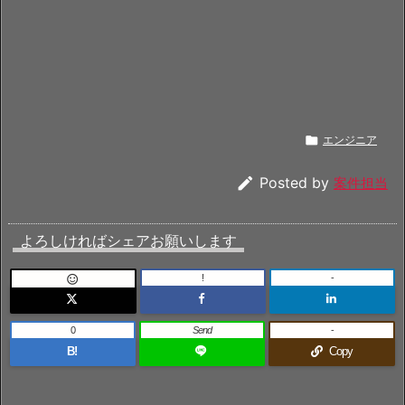

エンジニア

Posted by
案件担当
よろしければシェアお願いします
!
-

0
Send
-
B!
Copy