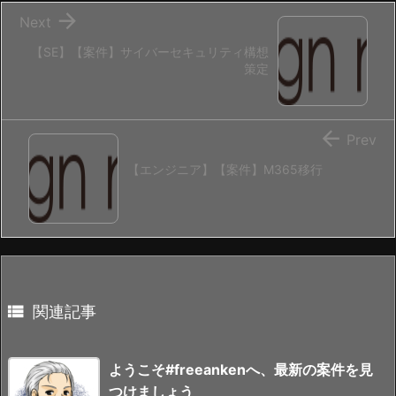

Next
【SE】【案件】サイバーセキュリティ構想
策定

Prev
【エンジニア】【案件】M365移行

関連記事
ようこそ#freeankenへ、最新の案件を見
つけましょう