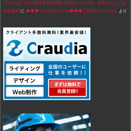
【コラム】1月の案件希望者指数は前年比で5.5倍、前年比としては
過去最高
に
◆◆◆1月の市況 その6◆◆◆ | 投資5ちゃんねる
より