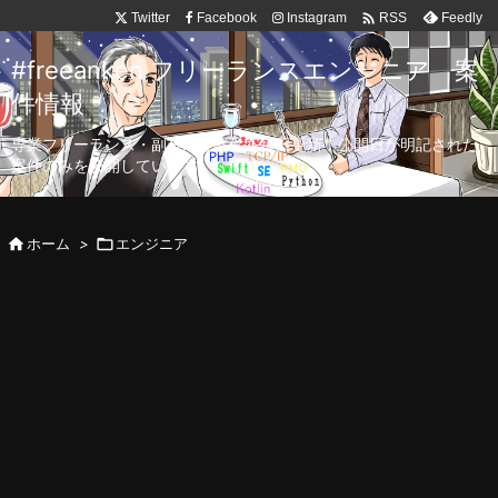

Twitter
Facebook
Instagram
Feedly
RSS
#freeanken フリーランスエンジニア 案
件情報
専業フリーランス・副業向け案件を毎日更新！公開日が明記された
案件のみを公開しています。

ホーム
>

エンジニア