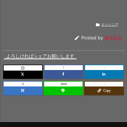

エンジニア

Posted by
案件担当
よろしければシェアお願いします
!
-

0
Send
-
B!
Copy