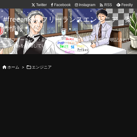

Twitter
Facebook
Instagram
Feedly
RSS
#freeanken フリーランスエンジニア 案
件情報
専業フリーランス・副業向け案件を毎日更新！公開日が明記された
案件のみを公開しています。

ホーム
>

エンジニア