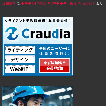
過去最高
に
◆◆◆1月の市況 その6◆◆◆ | 投資5ちゃんねる
より