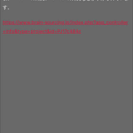
す。
https://www.brain-sourcing.jp/index.php?app_controller
=info&type=project&id=PJ17c484c