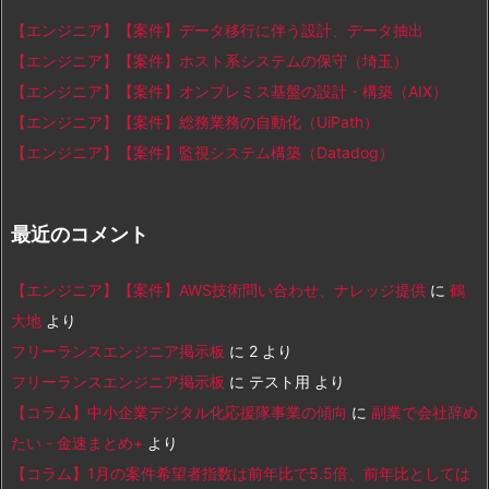
【エンジニア】【案件】データ移行に伴う設計、データ抽出
【エンジニア】【案件】ホスト系システムの保守（埼玉）
【エンジニア】【案件】オンプレミス基盤の設計・構築（AIX）
【エンジニア】【案件】総務業務の自動化（UiPath）
【エンジニア】【案件】監視システム構築（Datadog）
最近のコメント
【エンジニア】【案件】AWS技術問い合わせ、ナレッジ提供
に
鶴
大地
より
フリーランスエンジニア掲示板
に
2
より
フリーランスエンジニア掲示板
に
テスト用
より
【コラム】中小企業デジタル化応援隊事業の傾向
に
副業で会社辞め
たい - 金速まとめ+
より
【コラム】1月の案件希望者指数は前年比で5.5倍、前年比としては