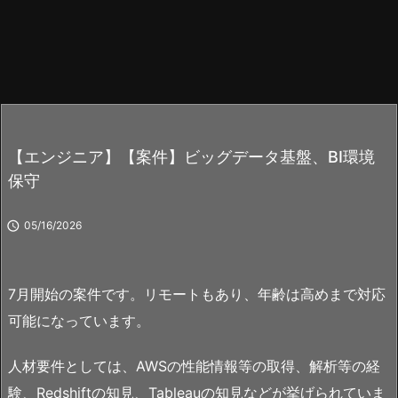
【エンジニア】【案件】ビッグデータ基盤、BI環境
保守

05/16/2026
7月開始の案件です。リモートもあり、年齢は高めまで対応
可能になっています。
人材要件としては、AWSの性能情報等の取得、解析等の経
験、Redshiftの知見、Tableauの知見などが挙げられていま