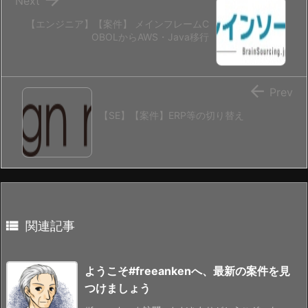
Next
【エンジニア】【案件】 メインフレームC
OBOLからAWS・Java移行

Prev
【SE】【案件】ERP等の切り替え

関連記事
ようこそ#freeankenへ、最新の案件を見
つけましょう