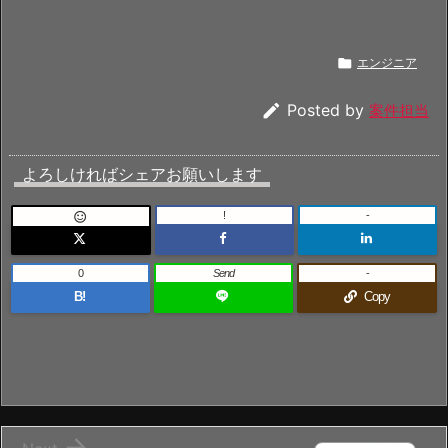

エンジニア

Posted by
案件担当
よろしければシェアお願いします
!
-

0
Send
-
B!
Copy
