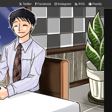

Twitter
Facebook
Instagram
Feedly
RSS