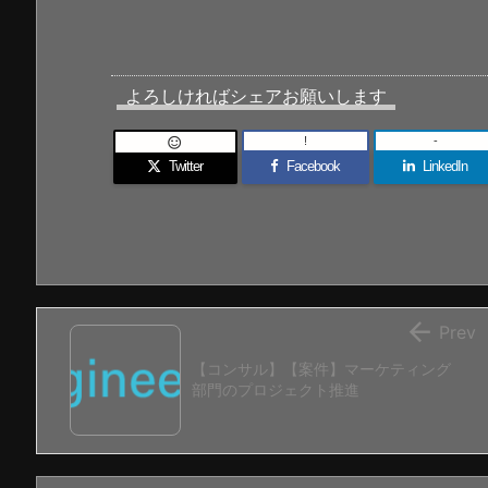
よろしければシェアお願いします
!
-

Twitter
Facebook
LinkedIn

Prev
【コンサル】【案件】マーケティング
部門のプロジェクト推進