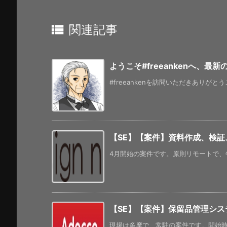

関連記事
ようこそ#freeankenへ、最
#freeankenを訪問いただきありがと
【SE】【案件】資料作成、検証
4月開始の案件です。原則リモートで、年
【SE】【案件】保留品管理シス
現場は多摩で、常駐の案件です。開始時期