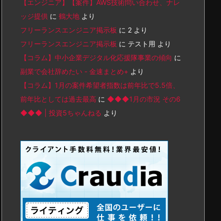
【エンジニア】【案件】AWS技術問い合わせ、ナレ
ッジ提供
に
鶴大地
より
フリーランスエンジニア掲示板
に
2
より
フリーランスエンジニア掲示板
に
テスト用
より
【コラム】中小企業デジタル化応援隊事業の傾向
に
副業で会社辞めたい - 金速まとめ+
より
【コラム】1月の案件希望者指数は前年比で5.5倍、
前年比としては過去最高
に
◆◆◆1月の市況 その6
◆◆◆ | 投資5ちゃんねる
より