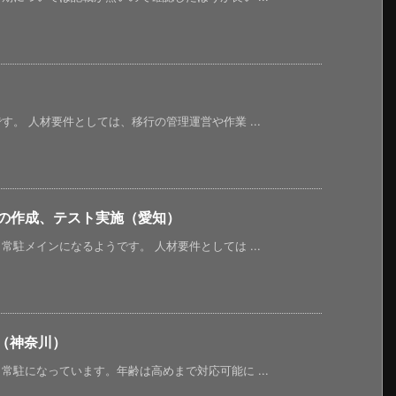
。 人材要件としては、移行の管理運営や作業 ...
料の作成、テスト実施（愛知）
駐メインになるようです。 人材要件としては ...
導入（神奈川）
駐になっています。年齢は高めまで対応可能に ...