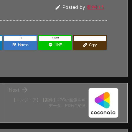

Posted by
案件担当
0
Send
-
B!
Hatena
LINE
Copy

Next
【エンジニア】【案件】JPGの画像をAI
データ、PDFに変換