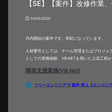
【SE】【案件】改修作業

04/05/2026
月内開始の案件です。常駐になっています。
人材要件としては、チーム管理またはプロジェ
としての実務経験、VB.NETを用いた上流工