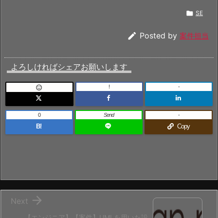

SE

Posted by
案件担当
よろしければシェアお願いします
!
-

0
Send
-
B!
Copy

Next
【エンジニア】【案件】UMLを用いた設