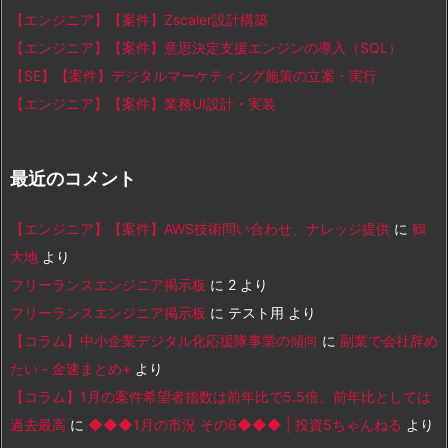
【エンジニア】【案件】Zscaler設計構築
【エンジニア】【案件】意思決定支援エンジンの導入（SQL）
【SE】【案件】デジタルマーケティング施策の立案・実行
【エンジニア】【案件】業務UI設計・実装
最近のコメント
【エンジニア】【案件】AWS技術問い合わせ、ナレッジ提供
に
鶴
大地
より
フリーランスエンジニア掲示板
に
2
より
フリーランスエンジニア掲示板
に
テスト用
より
【コラム】中小企業デジタル化応援隊事業の傾向
に
副業で会社辞め
たい - 金速まとめ+
より
【コラム】1月の案件希望者指数は前年比で5.5倍、前年比としては
過去最高
に
◆◆◆1月の市況 その6◆◆◆ | 投資5ちゃんねる
より