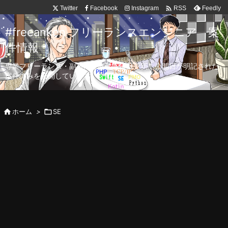

Twitter
Facebook
Instagram
Feedly
RSS
#freeanken フリーランスエンジニア 案
件情報
専業フリーランス・副業向け案件を毎日更新！公開日が明記された
案件のみを公開しています。

ホーム
>

SE