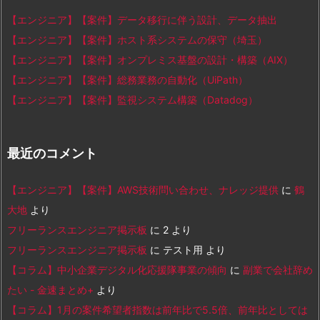
【エンジニア】【案件】データ移行に伴う設計、データ抽出
【エンジニア】【案件】ホスト系システムの保守（埼玉）
【エンジニア】【案件】オンプレミス基盤の設計・構築（AIX）
【エンジニア】【案件】総務業務の自動化（UiPath）
【エンジニア】【案件】監視システム構築（Datadog）
最近のコメント
【エンジニア】【案件】AWS技術問い合わせ、ナレッジ提供
に
鶴
大地
より
フリーランスエンジニア掲示板
に
2
より
フリーランスエンジニア掲示板
に
テスト用
より
【コラム】中小企業デジタル化応援隊事業の傾向
に
副業で会社辞め
たい - 金速まとめ+
より
【コラム】1月の案件希望者指数は前年比で5.5倍、前年比としては