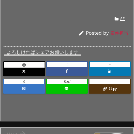

SE

Posted by
案件担当
よろしければシェアお願いします
!
-

0
Send
-
B!
Copy
