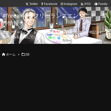

Twitter
Facebook
Instagram
Feedly
RSS
#freeanken フリーランスエンジニア 案
件情報
専業フリーランス・副業向け案件を毎日更新！公開日が明記された
案件のみを公開しています。

ホーム
>

SE