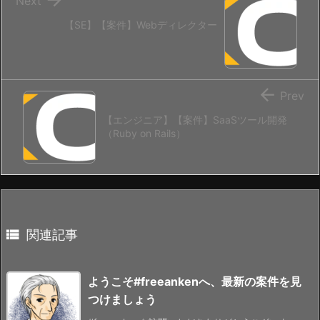
Next
【SE】【案件】Webディレクター

Prev
【エンジニア】【案件】SaaSツール開発
（Ruby on Rails）

関連記事
ようこそ#freeankenへ、最新の案件を見
つけましょう