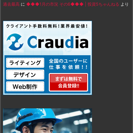
過去最高
に
◆◆◆1月の市況 その6◆◆◆ | 投資5ちゃんねる
より