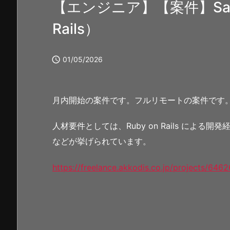
【エンジニア】【案件】Saa
Rails）

01/05/2026
月内開始の案件です。フルリモートの案件です
人材要件としては、Ruby on Rails による開
などが挙げられています。
https://freelance.akkodis.co.jp/projects/6462