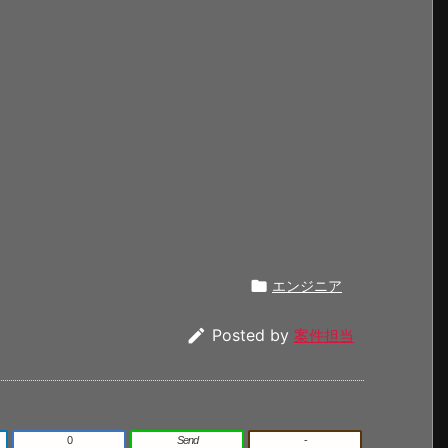

エンジニア

Posted by
案件担当
0
Send
-