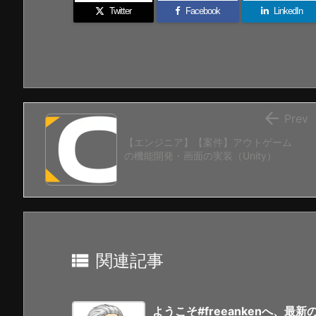
Twitter
Facebook
LinkedIn

Prev
【エンジニア】【案件】アウトゲーム
の機能開発・画面の実装（Unity）

関連記事
ようこそ#freeankenへ、最