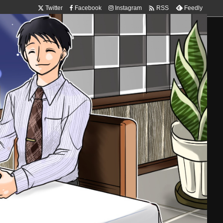

Twitter
Facebook
Instagram
Feedly
RSS