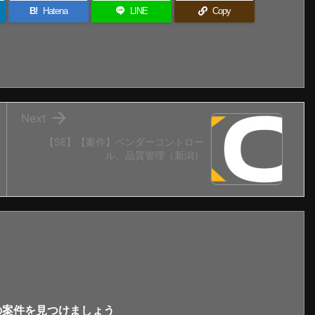
B!
Hatena
LINE
Copy

Next
【SE】【案件】ベンダーコントロー
ル、品質管理（新潟）
新の案件を見つけましょう