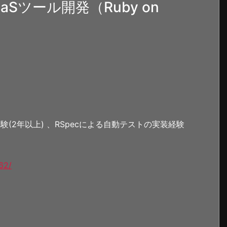
Sツール開発（Ruby on
。
発経験(2年以上) 、RSpecによる自動テストの実装経験
62/