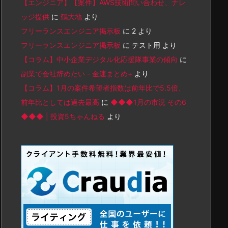
【エンジニア】【案件】AWS技術問い合わせ、ナレ
ッジ提供
に
鶴大地
より
フリーランスエンジニア掲示板
に
2
より
フリーランスエンジニア掲示板
に
テスト用
より
【コラム】中小企業デジタル化応援隊事業の傾向
に
副業で会社辞めたい - 金速まとめ+
より
【コラム】1月の案件希望者指数は前年比で5.5倍、
前年比としては過去最高
に
◆◆◆1月の市況 その6
◆◆◆ | 投資5ちゃんねる
より