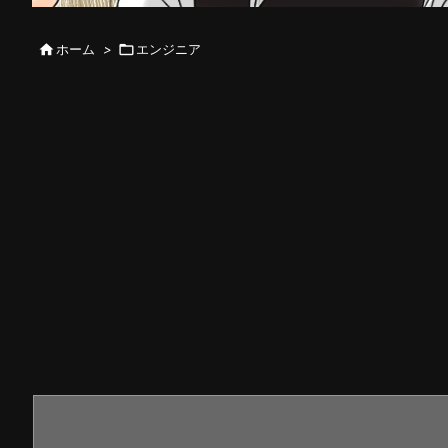

ホーム
>

エンジニア