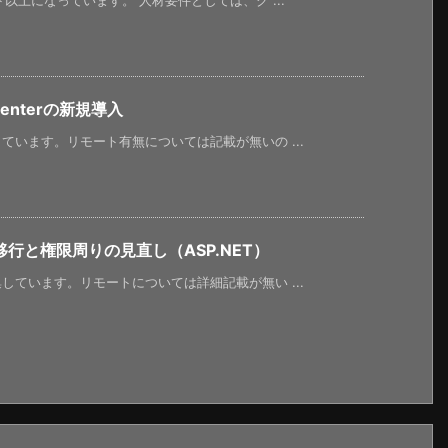
以上になっています。 人材要件としては、グ ...
enterの新規導入
います。リモート有無については記載が無いの ...
行と権限周りの見直し（ASP.NET）
ています。リモートについては詳細記載が無い ...