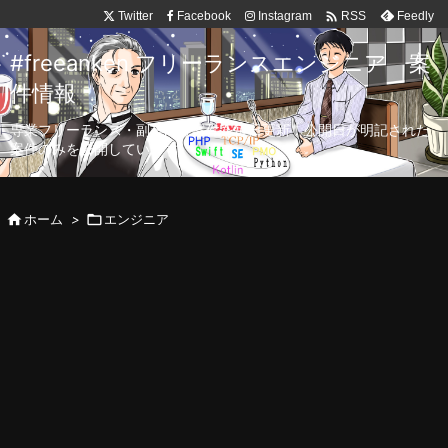

Twitter
Facebook
Instagram
Feedly
RSS
#freeanken フリーランスエンジニア 案
件情報
専業フリーランス・副業向け案件を毎日更新！公開日が明記された
案件のみを公開しています。

ホーム
>

エンジニア