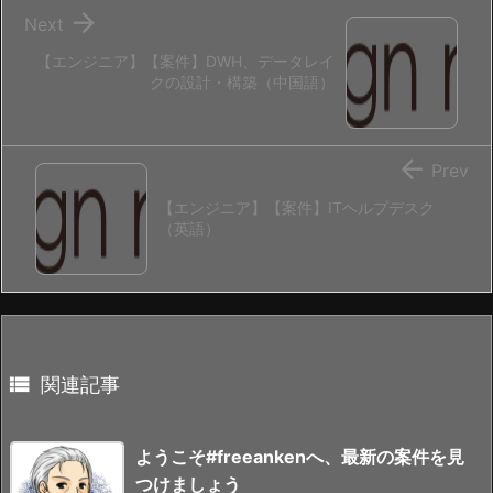

Next
【エンジニア】【案件】DWH、データレイ
クの設計・構築（中国語）

Prev
【エンジニア】【案件】ITヘルプデスク
（英語）

関連記事
ようこそ#freeankenへ、最新の案件を見
つけましょう