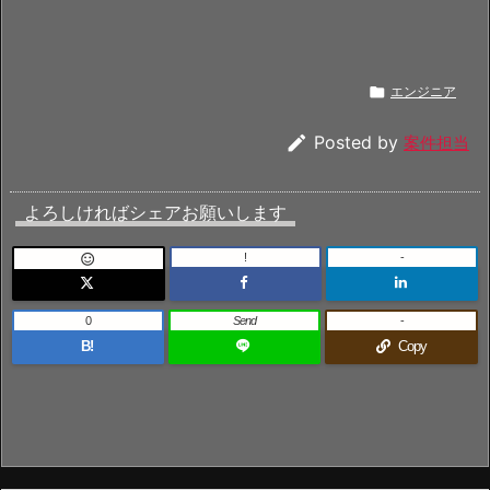

エンジニア

Posted by
案件担当
よろしければシェアお願いします
!
-

0
Send
-
B!
Copy