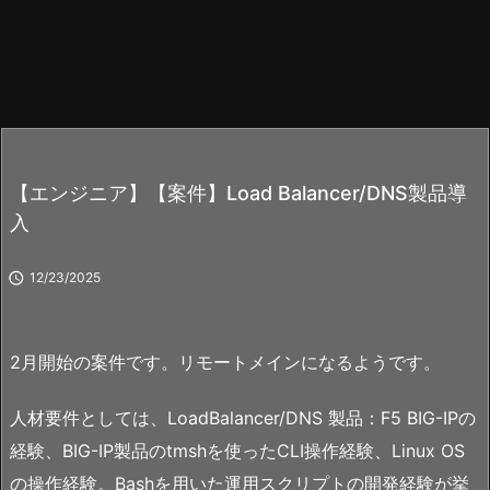
【エンジニア】【案件】Load Balancer/DNS製品導
入

12/23/2025
2月開始の案件です。リモートメインになるようです。
人材要件としては、LoadBalancer/DNS 製品：F5 BIG-IPの
経験、BIG-IP製品のtmshを使ったCLI操作経験、Linux OS
の操作経験。Bashを用いた運用スクリプトの開発経験が挙