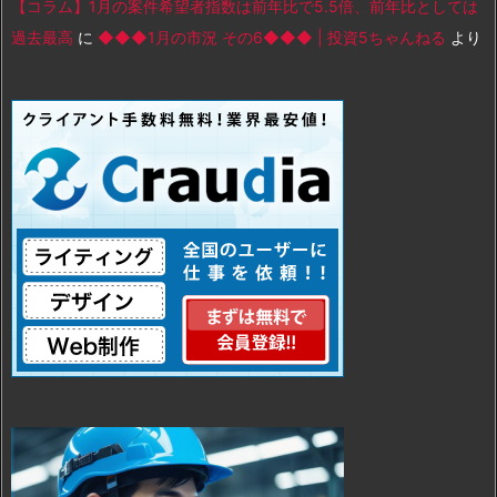
【コラム】1月の案件希望者指数は前年比で5.5倍、前年比としては
過去最高
に
◆◆◆1月の市況 その6◆◆◆ | 投資5ちゃんねる
より