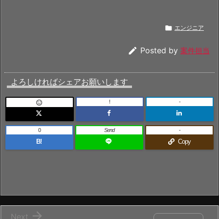

エンジニア

Posted by
案件担当
よろしければシェアお願いします
!
-

0
Send
-
B!
Copy

Next