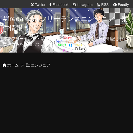

Twitter
Facebook
Instagram
Feedly
RSS
#freeanken フリーランスエンジニア 案
件情報
専業フリーランス・副業向け案件を毎日更新！公開日が明記された
案件のみを公開しています。

ホーム
>

エンジニア