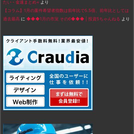
たい - 金速まとめ+
より
【コラム】1月の案件希望者指数は前年比で5.5倍、前年比としては
過去最高
に
◆◆◆1月の市況 その6◆◆◆ | 投資5ちゃんねる
より