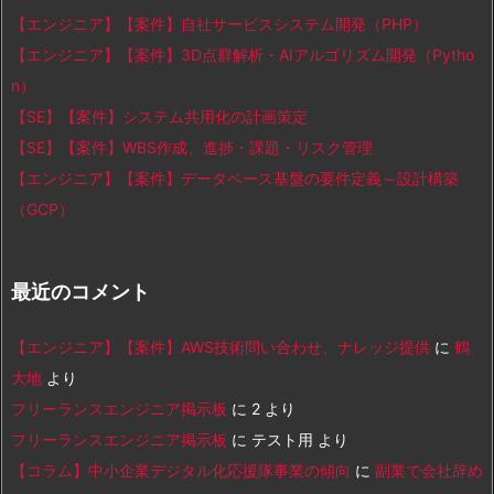
【エンジニア】【案件】自社サービスシステム開発（PHP）
【エンジニア】【案件】3D点群解析・AIアルゴリズム開発（Pytho
n）
【SE】【案件】システム共用化の計画策定
【SE】【案件】WBS作成、進捗・課題・リスク管理
【エンジニア】【案件】データベース基盤の要件定義～設計構築
（GCP）
最近のコメント
【エンジニア】【案件】AWS技術問い合わせ、ナレッジ提供
に
鶴
大地
より
フリーランスエンジニア掲示板
に
2
より
フリーランスエンジニア掲示板
に
テスト用
より
【コラム】中小企業デジタル化応援隊事業の傾向
に
副業で会社辞め