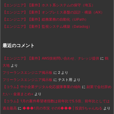
【エンジニア】【案件】ホスト系システムの保守（埼玉）
【エンジニア】【案件】オンプレミス基盤の設計・構築（AIX）
【エンジニア】【案件】総務業務の自動化（UiPath）
【エンジニア】【案件】監視システム構築（Datadog）
最近のコメント
【エンジニア】【案件】AWS技術問い合わせ、ナレッジ提供
に
鶴
大地
より
フリーランスエンジニア掲示板
に
2
より
フリーランスエンジニア掲示板
に
テスト用
より
【コラム】中小企業デジタル化応援隊事業の傾向
に
副業で会社辞め
たい - 金速まとめ+
より
【コラム】1月の案件希望者指数は前年比で5.5倍、前年比としては
過去最高
に
◆◆◆1月の市況 その6◆◆◆ | 投資5ちゃんねる
より