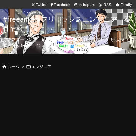

Twitter
Facebook
Instagram
Feedly
RSS
#freeanken フリーランスエンジニア 案
件情報
専業フリーランス・副業向け案件を毎日更新！公開日が明記された
案件のみを公開しています。

ホーム
>

エンジニア