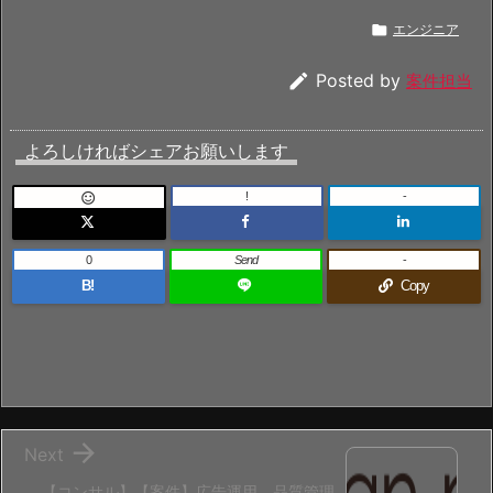

エンジニア

Posted by
案件担当
よろしければシェアお願いします
!
-

0
Send
-
B!
Copy

Next
【コンサル】【案件】広告運用、品質管理