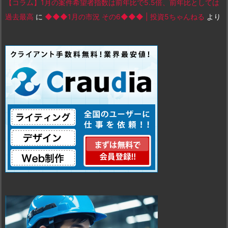
【コラム】1月の案件希望者指数は前年比で5.5倍、前年比としては
過去最高
に
◆◆◆1月の市況 その6◆◆◆ | 投資5ちゃんねる
より