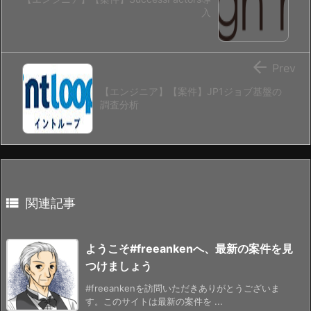
入

Prev
【エンジニア】【案件】JP1ジョブ基盤の
調査分析

関連記事
ようこそ#freeankenへ、最新の案件を見
つけましょう
#freeankenを訪問いただきありがとうございま
す。このサイトは最新の案件を ...