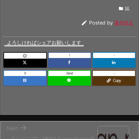

SE

Posted by
案件担当
よろしければシェアお願いします
!
-

0
Send
-
B!
Copy

Next
【エンジニア】【案件】SuccessFactors導