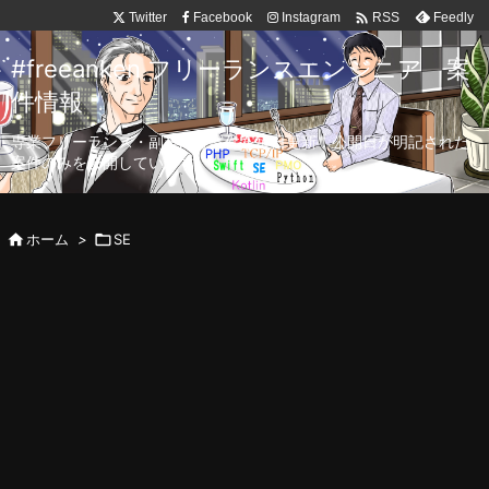

Twitter
Facebook
Instagram
Feedly
RSS
#freeanken フリーランスエンジニア 案
件情報
専業フリーランス・副業向け案件を毎日更新！公開日が明記された
案件のみを公開しています。

ホーム
>

SE