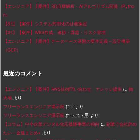
【エンジニア】【案件】3D点群解析・AIアルゴリズム開発（Pytho
n）
【SE】【案件】システム共用化の計画策定
【SE】【案件】WBS作成、進捗・課題・リスク管理
【エンジニア】【案件】データベース基盤の要件定義～設計構築
（GCP）
最近のコメント
【エンジニア】【案件】AWS技術問い合わせ、ナレッジ提供
に
鶴
大地
より
フリーランスエンジニア掲示板
に
2
より
フリーランスエンジニア掲示板
に
テスト用
より
【コラム】中小企業デジタル化応援隊事業の傾向
に
副業で会社辞め
たい - 金速まとめ+
より