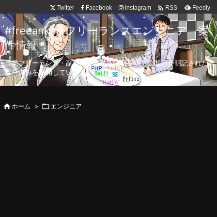

Twitter
Facebook
Instagram
Feedly
RSS
#freeanken フリーランスエンジニア 案
件情報
専業フリーランス・副業向け案件を毎日更新！公開日が明記された
案件のみを公開しています。

ホーム
>

エンジニア