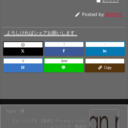

エンジニア

Posted by
案件担当
よろしければシェアお願いします
!
-

0
Send
-
B!
Copy

Next
【エンジニア】【案件】データセットのク
レンジング、構造化