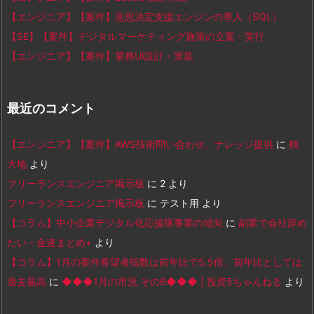
【エンジニア】【案件】意思決定支援エンジンの導入（SQL）
【SE】【案件】デジタルマーケティング施策の立案・実行
【エンジニア】【案件】業務UI設計・実装
最近のコメント
【エンジニア】【案件】AWS技術問い合わせ、ナレッジ提供
に
鶴
大地
より
フリーランスエンジニア掲示板
に
2
より
フリーランスエンジニア掲示板
に
テスト用
より
【コラム】中小企業デジタル化応援隊事業の傾向
に
副業で会社辞め
たい - 金速まとめ+
より
【コラム】1月の案件希望者指数は前年比で5.5倍、前年比としては
過去最高
に
◆◆◆1月の市況 その6◆◆◆ | 投資5ちゃんねる
より