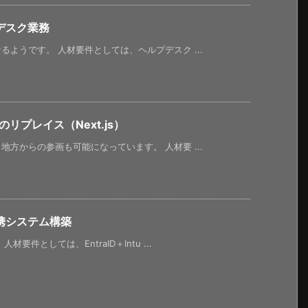
デスク業務
ようです。 人材要件としては、ヘルプデスク ...
リプレイス（Next.js）
方からの参画も可能になっています。 人材要 ...
携システム構築
件としては、EntraID＋Intu ...