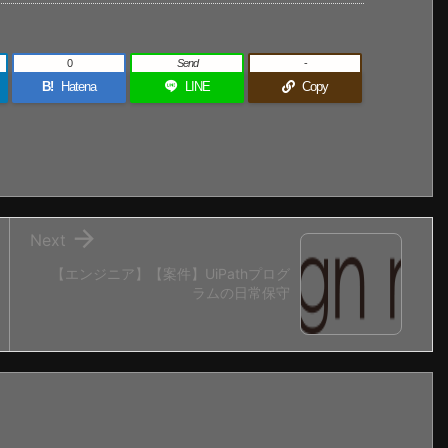
0
Send
-
B!
Hatena
LINE
Copy

Next
【エンジニア】【案件】UiPathプログ
ラムの日常保守