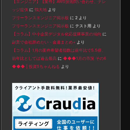
【エンジニア】【案件】AWS技術問い合わせ、ナレ
ッジ提供
に
鶴大地
より
フリーランスエンジニア掲示板
に
2
より
フリーランスエンジニア掲示板
に
テスト用
より
【コラム】中小企業デジタル化応援隊事業の傾向
に
副業で会社辞めたい - 金速まとめ+
より
【コラム】1月の案件希望者指数は前年比で5.5倍、
前年比としては過去最高
に
◆◆◆1月の市況 その6
◆◆◆ | 投資5ちゃんねる
より