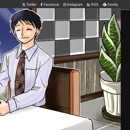

Twitter
Facebook
Instagram
Feedly
RSS