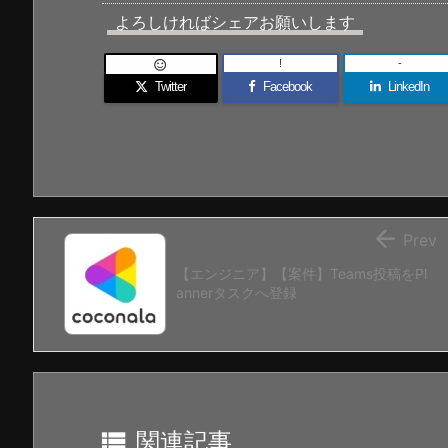
よろしければシェアお願いします
!
-

Twitter
Facebook
LinkedIn

Prev
【エンジニア】【案件】Teams投稿をPl
annerタスクへ登録

関連記事