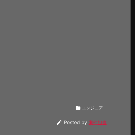

エンジニア

Posted by
案件担当