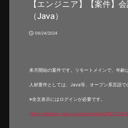
【エンジニア】【案件】会
（Java）

09/24/2024
来月開始の案件です。リモートメインで、年齢
人材要件としては、Java等、オープン系言語
※全文表示にはログインが必要です。
https://assign-navi.jp/opportunities/122038/d