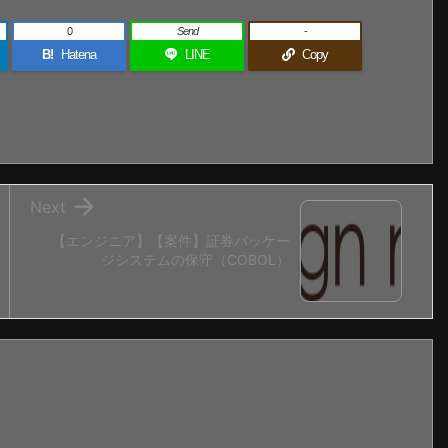
0
Send
-
B!
Hatena
LINE
Copy

Next
【エンジニア】【案件】証券パッケー
ジシステムの保守（COBOL）