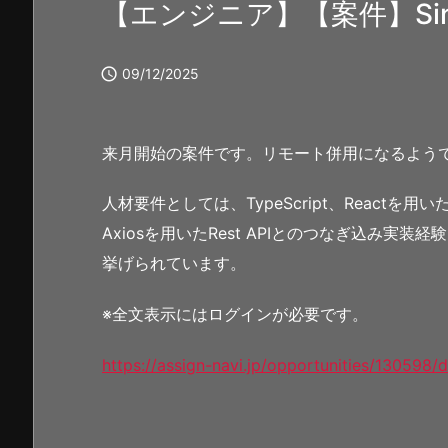
【エンジニア】【案件】Single 

09/12/2025
来月開始の案件です。リモート併用になるよう
人材要件としては、TypeScript、React
Axiosを用いたRest APIとのつなぎ込み実装
挙げられています。
※全文表示にはログインが必要です。
https://assign-navi.jp/opportunities/130598/d