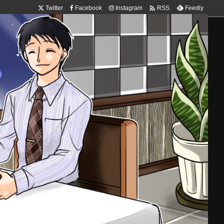

Twitter
Facebook
Instagram
Feedly
RSS