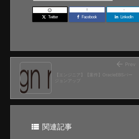
!
-

Twitter
Facebook
LinkedIn

Prev
【エンジニア】【案件】OracleEBSバー
ジョンアップ

関連記事