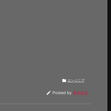

エンジニア

Posted by
案件担当