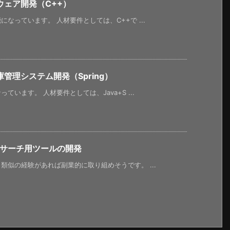
ェア開発（C++）
なっています。 人材要件としては、C++で ...
管理システム開発（Spring）
います。 人材要件としては、Java+S ...
リサーチ用ツールの開発
似の経験があれば副業的に取り組めそうです。 ...