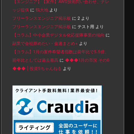
【エンジニア】【案件】AWS技術問い合わせ、ナレ
ッジ提供
に
鶴大地
より
フリーランスエンジニア掲示板
に
2
より
フリーランスエンジニア掲示板
に
テスト用
より
【コラム】中小企業デジタル化応援隊事業の傾向
に
副業で会社辞めたい - 金速まとめ+
より
【コラム】1月の案件希望者指数は前年比で5.5倍、
前年比としては過去最高
に
◆◆◆1月の市況 その6
◆◆◆ | 投資5ちゃんねる
より