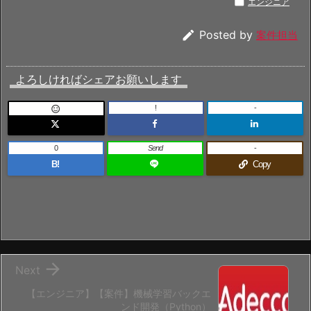

エンジニア

Posted by
案件担当
よろしければシェアお願いします
!
-

0
Send
-
B!
Copy

Next
【エンジニア】【案件】機械学習バックエ
ンド開発（Python）