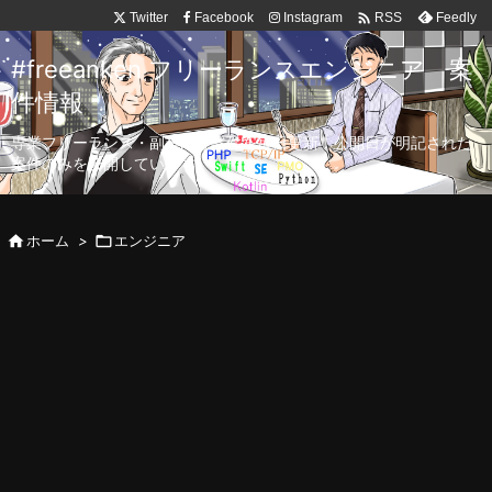

Twitter
Facebook
Instagram
Feedly
RSS
#freeanken フリーランスエンジニア 案
件情報
専業フリーランス・副業向け案件を毎日更新！公開日が明記された
案件のみを公開しています。

ホーム
>

エンジニア