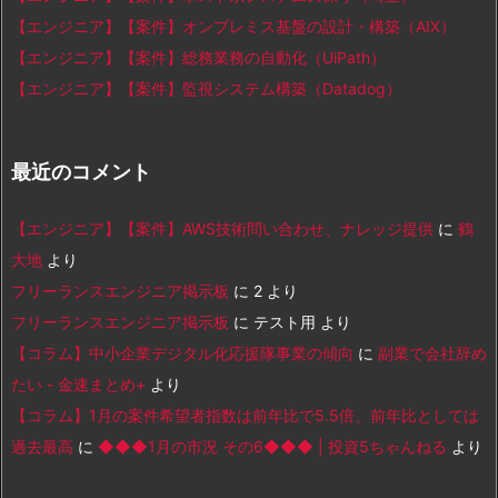
【エンジニア】【案件】オンプレミス基盤の設計・構築（AIX）
【エンジニア】【案件】総務業務の自動化（UiPath）
【エンジニア】【案件】監視システム構築（Datadog）
最近のコメント
【エンジニア】【案件】AWS技術問い合わせ、ナレッジ提供
に
鶴
大地
より
フリーランスエンジニア掲示板
に
2
より
フリーランスエンジニア掲示板
に
テスト用
より
【コラム】中小企業デジタル化応援隊事業の傾向
に
副業で会社辞め
たい - 金速まとめ+
より
【コラム】1月の案件希望者指数は前年比で5.5倍、前年比としては
過去最高
に
◆◆◆1月の市況 その6◆◆◆ | 投資5ちゃんねる
より