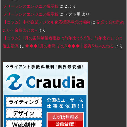
フリーランスエンジニア掲示板
に
2
より
フリーランスエンジニア掲示板
に
テスト用
より
【コラム】中小企業デジタル化応援隊事業の傾向
に
副業で会社辞め
たい - 金速まとめ+
より
【コラム】1月の案件希望者指数は前年比で5.5倍、前年比としては
過去最高
に
◆◆◆1月の市況 その6◆◆◆ | 投資5ちゃんねる
より