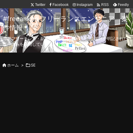

Twitter
Facebook
Instagram
Feedly
RSS
#freeanken フリーランスエンジニア 案
件情報
専業フリーランス・副業向け案件を毎日更新！公開日が明記された
案件のみを公開しています。

ホーム
>

SE