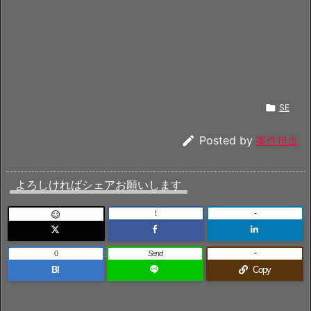

SE

Posted by
案件担当
よろしければシェアお願いします
!
-

0
Send
-
B!
Copy