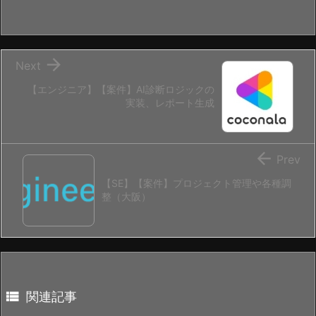

Next
【エンジニア】【案件】AI診断ロジックの
実装、レポート生成

Prev
【SE】【案件】プロジェクト管理や各種調
整（大阪）

関連記事