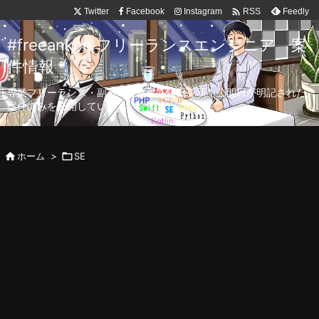

Twitter
Facebook
Instagram
Feedly
RSS
#freeanken フリーランスエンジニア 案
件情報
専業フリーランス・副業向け案件を毎日更新！公開日が明記された
案件のみを公開しています。

ホーム
>

SE