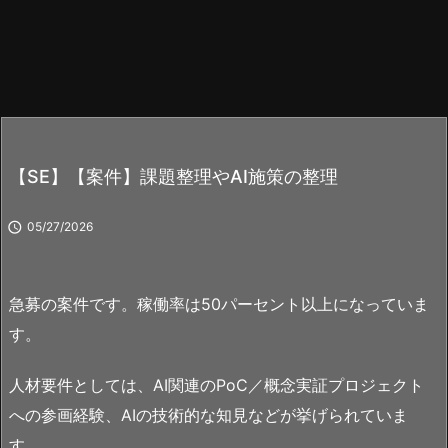
【SE】【案件】課題整理やAI施策の整理

05/27/2026
急募の案件です。稼働率は50パーセント以上になっていま
す。
人材要件としては、AI関連のPoC／概念実証プロジェクト
への参画経験、AIの技術的な知見などが挙げられていま
す。