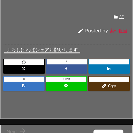

SE

Posted by
案件担当
よろしければシェアお願いします
!
-

0
Send
-
B!
Copy

Next