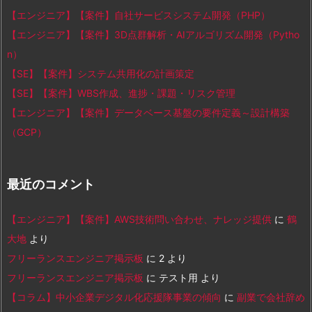
【エンジニア】【案件】自社サービスシステム開発（PHP）
【エンジニア】【案件】3D点群解析・AIアルゴリズム開発（Pytho
n）
【SE】【案件】システム共用化の計画策定
【SE】【案件】WBS作成、進捗・課題・リスク管理
【エンジニア】【案件】データベース基盤の要件定義～設計構築
（GCP）
最近のコメント
【エンジニア】【案件】AWS技術問い合わせ、ナレッジ提供
に
鶴
大地
より
フリーランスエンジニア掲示板
に
2
より
フリーランスエンジニア掲示板
に
テスト用
より
【コラム】中小企業デジタル化応援隊事業の傾向
に
副業で会社辞め