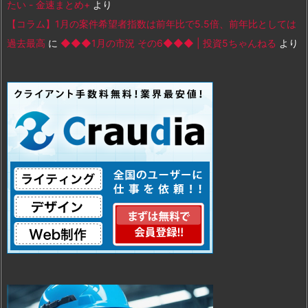
たい - 金速まとめ+
より
【コラム】1月の案件希望者指数は前年比で5.5倍、前年比としては
過去最高
に
◆◆◆1月の市況 その6◆◆◆ | 投資5ちゃんねる
より