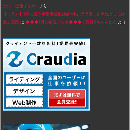
たい - 金速まとめ+
より
【コラム】1月の案件希望者指数は前年比で5.5倍、前年比としては
過去最高
に
◆◆◆1月の市況 その6◆◆◆ | 投資5ちゃんねる
より