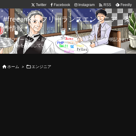

Twitter
Facebook
Instagram
Feedly
RSS
#freeanken フリーランスエンジニア 案
件情報
専業フリーランス・副業向け案件を毎日更新！公開日が明記された
案件のみを公開しています。

ホーム
>

エンジニア