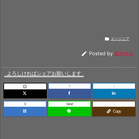

エンジニア

Posted by
案件担当
よろしければシェアお願いします
!
-

0
Send
-
B!
Copy