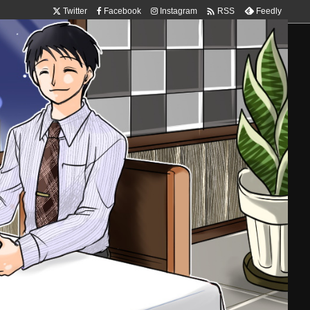

Twitter
Facebook
Instagram
Feedly
RSS