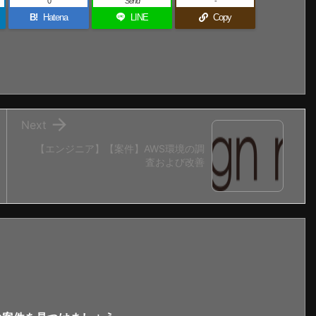
0
Send
-
B!
Hatena
LINE
Copy

Next
【エンジニア】【案件】AWS環境の調
査および改善