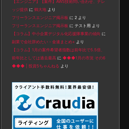
【エンジニア】【案件】AWS技術問い合わせ、ナレ
ッジ提供
に
鶴大地
より
フリーランスエンジニア掲示板
に
2
より
フリーランスエンジニア掲示板
に
テスト用
より
【コラム】中小企業デジタル化応援隊事業の傾向
に
副業で会社辞めたい - 金速まとめ+
より
【コラム】1月の案件希望者指数は前年比で5.5倍、
前年比としては過去最高
に
◆◆◆1月の市況 その6
◆◆◆ | 投資5ちゃんねる
より