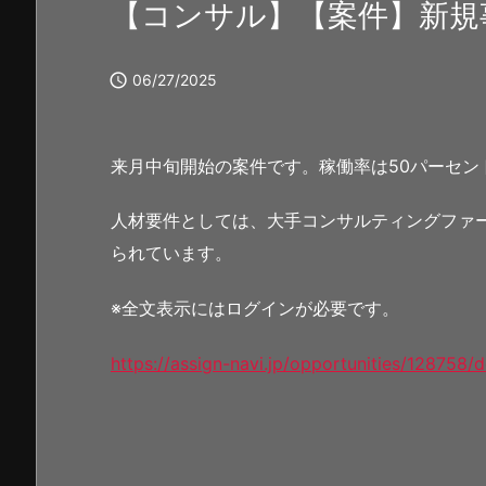
【コンサル】【案件】新規

06/27/2025
来月中旬開始の案件です。稼働率は50パーセン
人材要件としては、大手コンサルティングファ
られています。
※全文表示にはログインが必要です。
https://assign-navi.jp/opportunities/128758/d