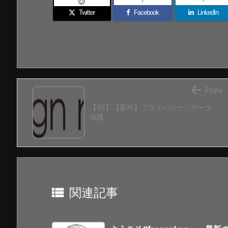
!
-

Twitter
Facebook
LinkedIn

Prev
【SE】【案件】プライバシー・データ
保護

関連記事