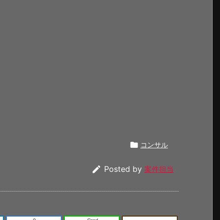

コンサル

Posted by
案件担当