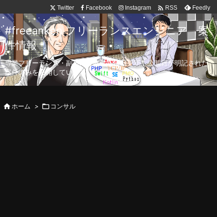

Twitter
Facebook
Instagram
Feedly
RSS
#freeanken フリーランスエンジニア 案
件情報
専業フリーランス・副業向け案件を毎日更新！公開日が明記された
案件のみを公開しています。

ホーム
>

コンサル