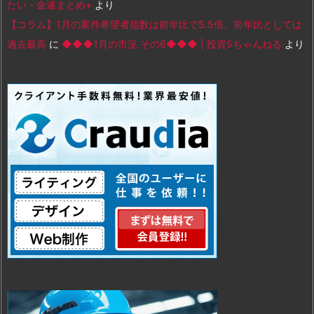
たい - 金速まとめ+
より
【コラム】1月の案件希望者指数は前年比で5.5倍、前年比としては
過去最高
に
◆◆◆1月の市況 その6◆◆◆ | 投資5ちゃんねる
より