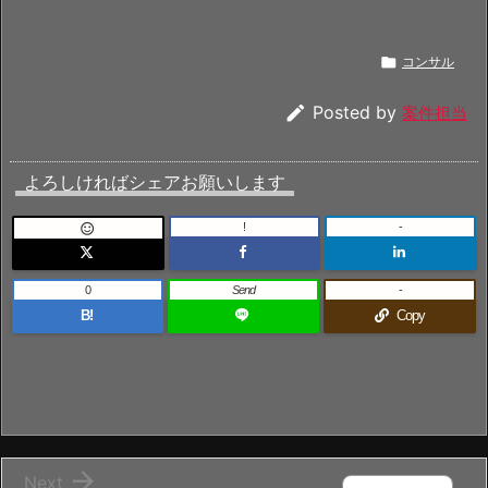

コンサル

Posted by
案件担当
よろしければシェアお願いします
!
-

0
Send
-
B!
Copy

Next