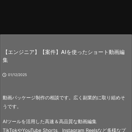
【エンジニア】【案件】AIを使ったショート動画編
集

01/12/2025
動画パッケージ制作の相談です。広く副業的に取り組めそ
うです。
AIツールを活用した高速＆高品質な動画編集
TikTokやYouTube Shorts、Instagram Reelsなど多様なプ