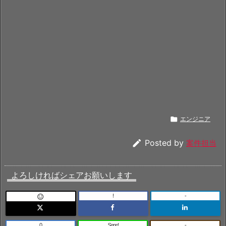

エンジニア

Posted by
案件担当
よろしければシェアお願いします
!
-

0
Send
-