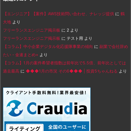
【エンジニア】【案件】AWS技術問い合わせ、ナレッジ提供
に
鶴
大地
より
フリーランスエンジニア掲示板
に
2
より
フリーランスエンジニア掲示板
に
テスト用
より
【コラム】中小企業デジタル化応援隊事業の傾向
に
副業で会社辞め
たい - 金速まとめ+
より
【コラム】1月の案件希望者指数は前年比で5.5倍、前年比としては
過去最高
に
◆◆◆1月の市況 その6◆◆◆ | 投資5ちゃんねる
より