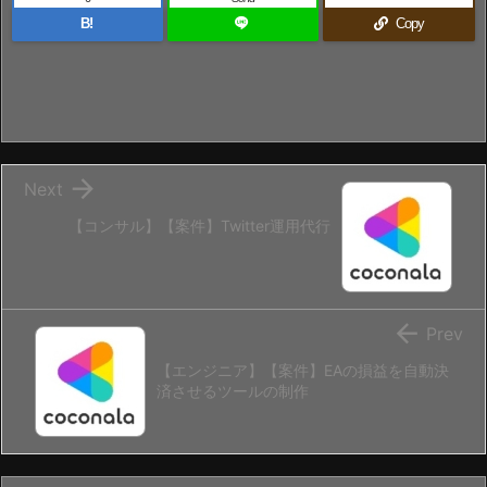
B!
Copy

Next
【コンサル】【案件】Twitter運用代行

Prev
【エンジニア】【案件】EAの損益を自動決
済させるツールの制作