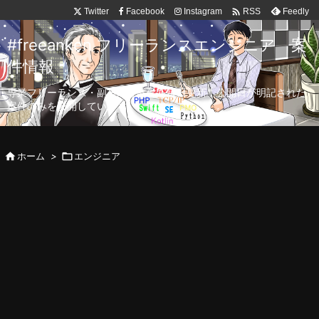

Twitter
Facebook
Instagram
Feedly
RSS
#freeanken フリーランスエンジニア 案
件情報
専業フリーランス・副業向け案件を毎日更新！公開日が明記された
案件のみを公開しています。

ホーム
>

エンジニア