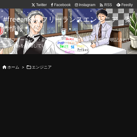

Twitter
Facebook
Instagram
Feedly
RSS
#freeanken フリーランスエンジニア 案
件情報
専業フリーランス・副業向け案件を毎日更新！公開日が明記された
案件のみを公開しています。

ホーム
>

エンジニア