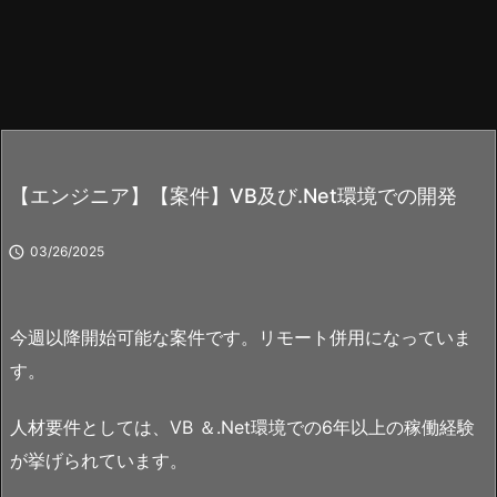
【エンジニア】【案件】VB及び.Net環境での開発

03/26/2025
今週以降開始可能な案件です。リモート併用になっていま
す。
人材要件としては、VB ＆.Net環境での6年以上の稼働経験
が挙げられています。