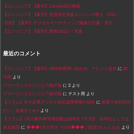
【エンジニア】【案件】Zscaler設計構築
【エンジニア】【案件】意思決定支援エンジンの導入（SQL）
【SE】【案件】デジタルマーケティング施策の立案・実行
【エンジニア】【案件】業務UI設計・実装
最近のコメント
【エンジニア】【案件】AWS技術問い合わせ、ナレッジ提供
に
鶴
大地
より
フリーランスエンジニア掲示板
に
2
より
フリーランスエンジニア掲示板
に
テスト用
より
【コラム】中小企業デジタル化応援隊事業の傾向
に
副業で会社辞め
たい - 金速まとめ+
より
【コラム】1月の案件希望者指数は前年比で5.5倍、前年比としては
過去最高
に
◆◆◆1月の市況 その6◆◆◆ | 投資5ちゃんねる
より