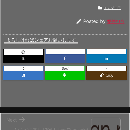

エンジニア

Posted by
案件担当
よろしければシェアお願いします
!
-

0
Send
-
B!
Copy

Next
【エンジニア】【案件】Java/Typescript