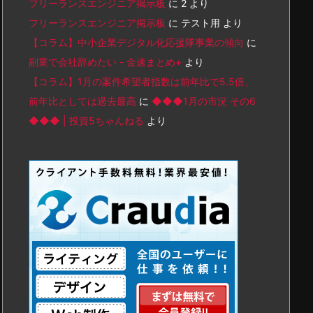
フリーランスエンジニア掲示板
に
2
より
フリーランスエンジニア掲示板
に
テスト用
より
【コラム】中小企業デジタル化応援隊事業の傾向
に
副業で会社辞めたい - 金速まとめ+
より
【コラム】1月の案件希望者指数は前年比で5.5倍、
前年比としては過去最高
に
◆◆◆1月の市況 その6
◆◆◆ | 投資5ちゃんねる
より