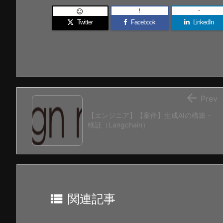
!
-

Twitter
Facebook
LinkedIn

Prev
【エンジニア】【案件】生成AIの構築・
検証（Langchain）

関連記事