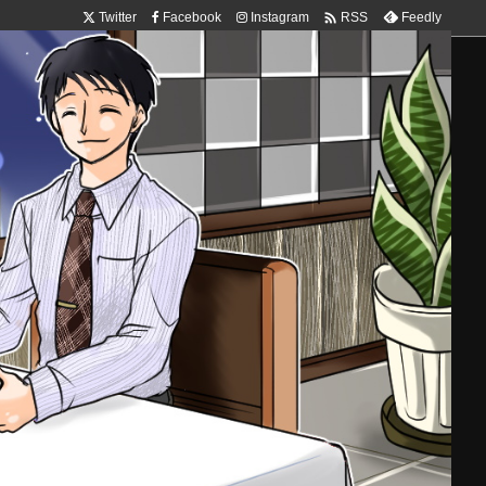

Twitter
Facebook
Instagram
Feedly
RSS