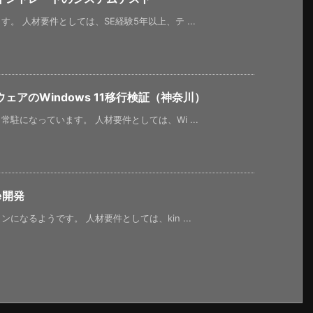
。 人材要件としては、SE経験5年以上、テ ...
アのWindows 11移行検証（神奈川）
駐になっています。 人材要件としては、Wi ...
e開発
なるようです。 人材要件としては、kin ...