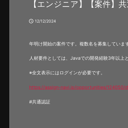
【エンジニア】【案件】共通

12/12/2024
年明け開始の案件です。複数名を募集していま
人材要件としては、Javaでの開発経験3年以上
※全文表示にはログインが必要です。
https://assign-navi.jp/opportunities/124050/d
#共通認証