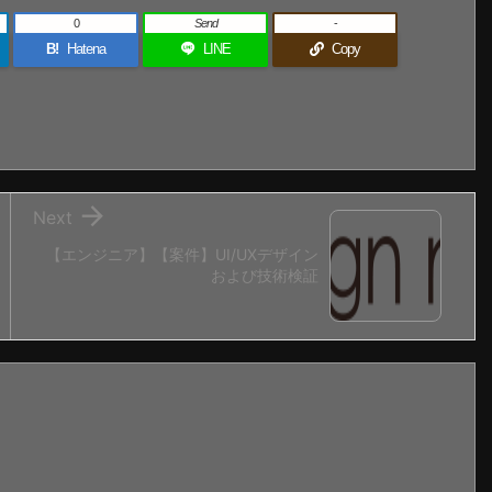
0
Send
-
B!
Hatena
LINE
Copy

Next
【エンジニア】【案件】UI/UXデザイン
および技術検証