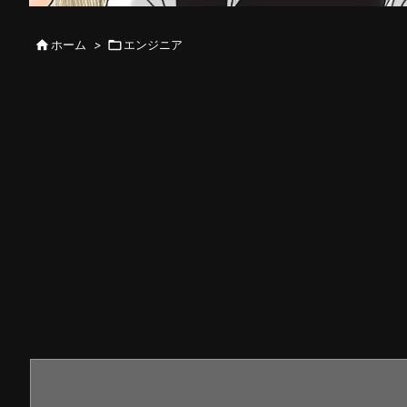

ホーム
>

エンジニア