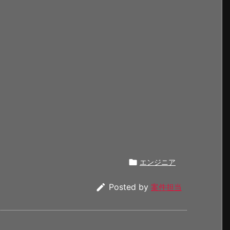

エンジニア

Posted by
案件担当