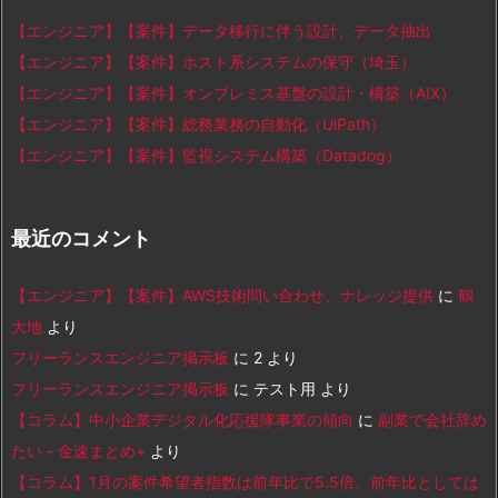
【エンジニア】【案件】データ移行に伴う設計、データ抽出
【エンジニア】【案件】ホスト系システムの保守（埼玉）
【エンジニア】【案件】オンプレミス基盤の設計・構築（AIX）
【エンジニア】【案件】総務業務の自動化（UiPath）
【エンジニア】【案件】監視システム構築（Datadog）
最近のコメント
【エンジニア】【案件】AWS技術問い合わせ、ナレッジ提供
に
鶴
大地
より
フリーランスエンジニア掲示板
に
2
より
フリーランスエンジニア掲示板
に
テスト用
より
【コラム】中小企業デジタル化応援隊事業の傾向
に
副業で会社辞め
たい - 金速まとめ+
より
【コラム】1月の案件希望者指数は前年比で5.5倍、前年比としては