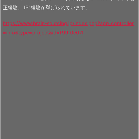
正経験、JP1経験が挙げられています。
https://www.brain-sourcing.jp/index.php?app_controller
=info&type=project&id=PJ9f0e07f