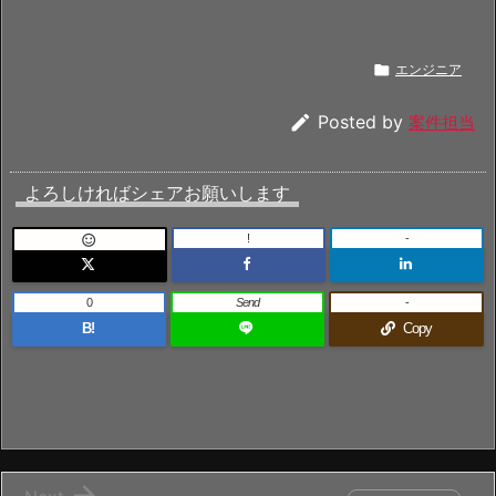

エンジニア

Posted by
案件担当
よろしければシェアお願いします
!
-

0
Send
-
B!
Copy
