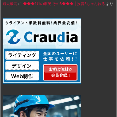
過去最高
に
◆◆◆1月の市況 その6◆◆◆ | 投資5ちゃんねる
より