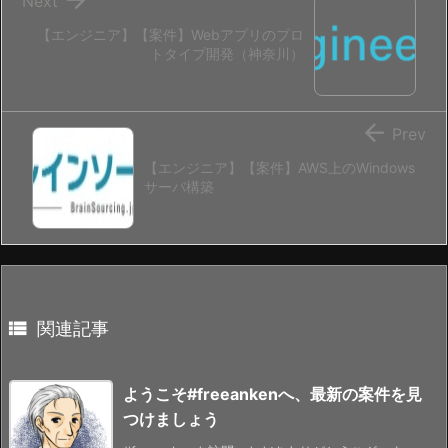
Next
【エンジニア】【案件】Webアプリのプロ
トタイプ開発（神奈川）

Prev
【エンジニア】【案件】AWS上のWindows
サーバ構築

関連記事
ようこそ#freeankenへ、最新の案件を見
つけましょう