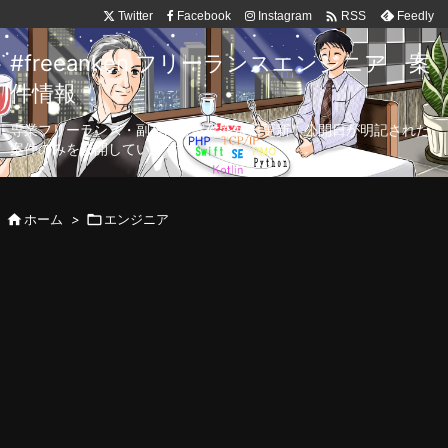

Twitter
Facebook
Instagram
Feedly
RSS
#freeanken フリーランスエンジニア 案
件情報
専業フリーランス・副業向け案件を毎日更新！公開日が明記された
案件のみを公開しています。

ホーム
>

エンジニア