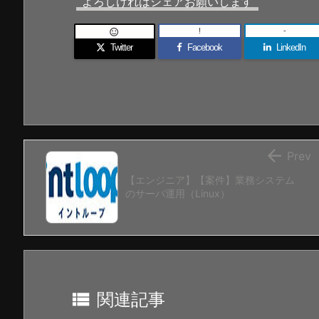
よろしければシェアお願いします
!
-

Twitter
Facebook
LinkedIn

Prev
【エンジニア】【案件】業務システム
のサーバ運用（Linux）

関連記事