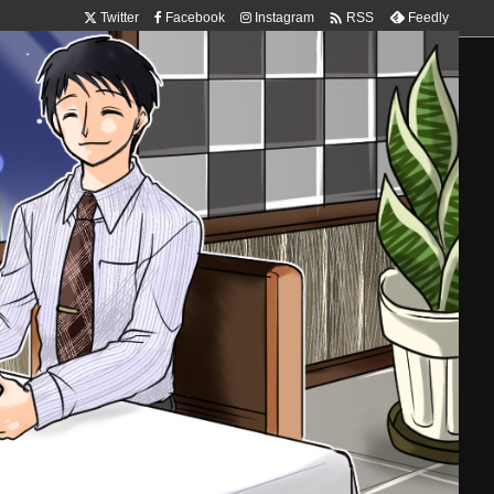

Twitter
Facebook
Instagram
Feedly
RSS