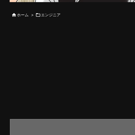

ホーム
>

エンジニア