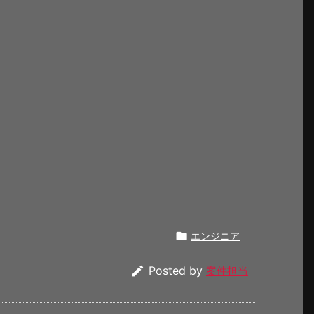

エンジニア

Posted by
案件担当