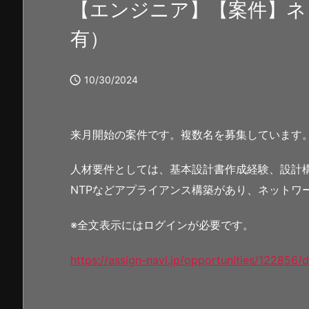
【エンジニア】【案件】ネ
有）

10/30/2024
来月開始の案件です。複数名を募集しています
人材要件としては、基本設計書作成経験、設計構築が
NTPなどアプライアンス構築があり、ネットワ
※全文表示にはログインが必要です。
https://assign-navi.jp/opportunities/122856/d