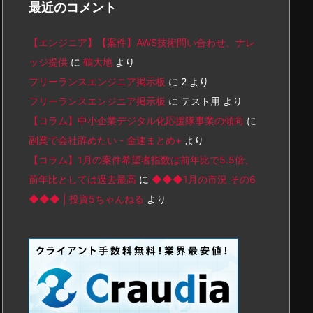
最近のコメント
【エンジニア】【案件】AWS技術問い合わせ、ナレ
ッジ提供
に
鶴大地
より
フリーランスエンジニア掲示板
に
2
より
フリーランスエンジニア掲示板
に
テスト用
より
【コラム】中小企業デジタル化応援隊事業の傾向
に
副業で会社辞めたい - 金速まとめ+
より
【コラム】1月の案件希望者指数は前年比で5.5倍、
前年比としては過去最高
に
◆◆◆1月の市況 その6
◆◆◆ | 投資5ちゃんねる
より