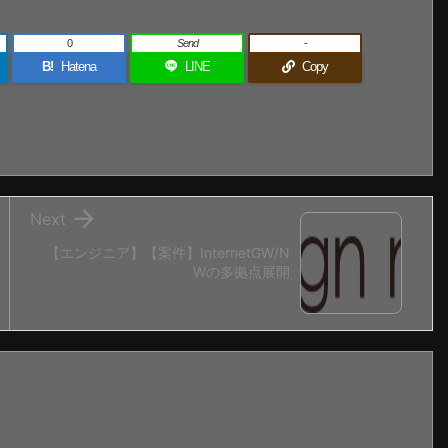
0
Send
-
B!
Hatena
LINE
Copy

Next
【エンジニア】【案件】InternetGW/N
Wの多拠点展開