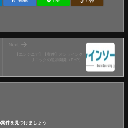
B!
Hatena
LINE
Copy

Next
【エンジニア】【案件】オンラインク
リニックの追加開発（PHP）
新の案件を見つけましょう