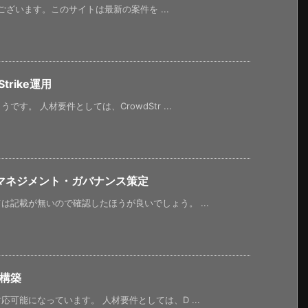
うございます。このサイトは最新の案件を ...
rike運用
。 人材要件としては、CrowdStr ...
マネジメント・ガバナンス策定
記載が無いので確認したほうが良いでしょう。 ...
計構築
可能になっています。 人材要件としては、D ...