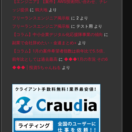
【エンジニア】【案件】AWS技術問い合わせ、ナレ
ッジ提供
に
鶴大地
より
フリーランスエンジニア掲示板
に
2
より
フリーランスエンジニア掲示板
に
テスト用
より
【コラム】中小企業デジタル化応援隊事業の傾向
に
副業で会社辞めたい - 金速まとめ+
より
【コラム】1月の案件希望者指数は前年比で5.5倍、
前年比としては過去最高
に
◆◆◆1月の市況 その6
◆◆◆ | 投資5ちゃんねる
より