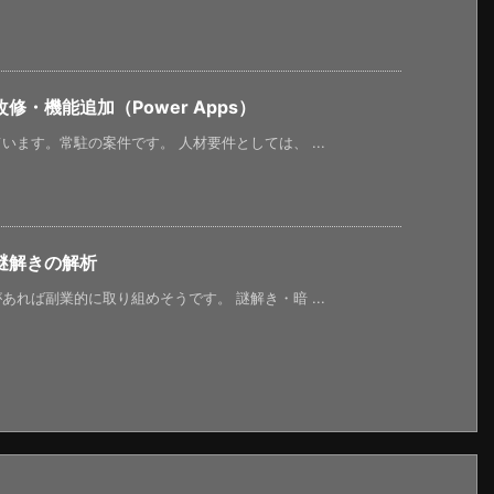
・機能追加（Power Apps）
ます。常駐の案件です。 人材要件としては、 ...
謎解きの解析
れば副業的に取り組めそうです。 謎解き・暗 ...