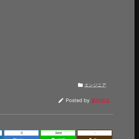

エンジニア

Posted by
案件担当
0
Send
-