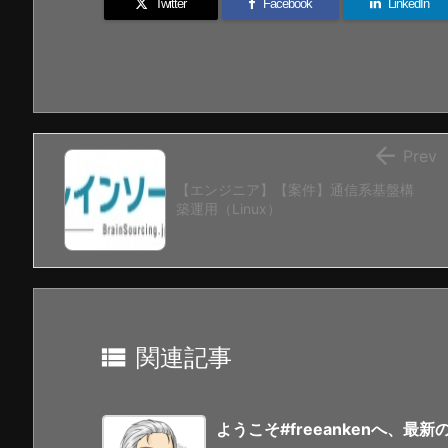
Twitter
Facebook
LinkedIn

Prev
【エンジニア】【案件】通信系基盤構
築運用（Linux）

関連記事
ようこそ#freeankenへ、最