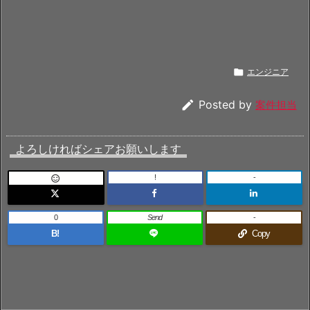

エンジニア

Posted by
案件担当
よろしければシェアお願いします
!
-

0
Send
-
B!
Copy