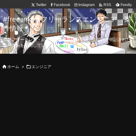

Twitter
Facebook
Instagram
Feedly
RSS
#freeanken フリーランスエンジニア 案
件情報
専業フリーランス・副業向け案件を毎日更新！公開日が明記された
案件のみを公開しています。

ホーム
>

エンジニア