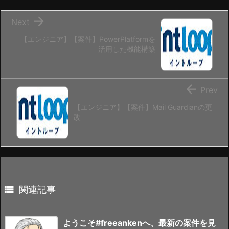

Next
【エンジニア】【案件】PowerPlatformを
活用した機能構築

Prev
【エンジニア】【案件】Mail Guardianの更
改

関連記事
ようこそ#freeankenへ、最新の案件を見