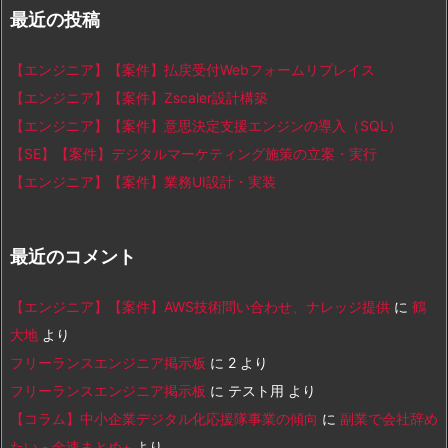
最近の投稿
【エンジニア】【案件】払戻受付Webフォームリプレイス
【エンジニア】【案件】Zscaler設計構築
【エンジニア】【案件】意思決定支援エンジンの導入（SQL）
【SE】【案件】デジタルマーケティング施策の立案・実行
【エンジニア】【案件】業務UI設計・実装
最近のコメント
【エンジニア】【案件】AWS技術問い合わせ、ナレッジ提供
に
鶴
大地
より
フリーランスエンジニア掲示板
に
2
より
フリーランスエンジニア掲示板
に
テスト用
より
【コラム】中小企業デジタル化応援隊事業の傾向
に
副業で会社辞め
たい - 金速まとめ+
より