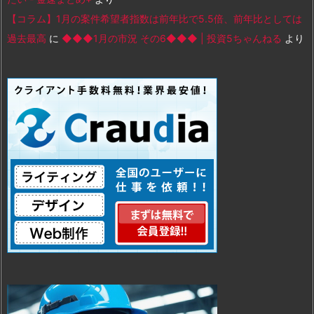
【コラム】1月の案件希望者指数は前年比で5.5倍、前年比としては
過去最高
に
◆◆◆1月の市況 その6◆◆◆ | 投資5ちゃんねる
より