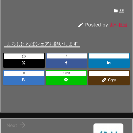

SE

Posted by
案件担当
よろしければシェアお願いします
!
-

0
Send
-
B!
Copy

Next