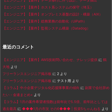
【エンジニア】【案件】データ移行に伴う設計、データ抽出
【エンジニア】【案件】ホスト系システムの保守（埼玉）
【エンジニア】【案件】オンプレミス基盤の設計・構築（AIX）
【エンジニア】【案件】総務業務の自動化（UiPath）
【エンジニア】【案件】監視システム構築（Datadog）
最近のコメント
【エンジニア】【案件】AWS技術問い合わせ、ナレッジ提供
に
鶴
大地
より
フリーランスエンジニア掲示板
に
2
より
フリーランスエンジニア掲示板
に
テスト用
より
【コラム】中小企業デジタル化応援隊事業の傾向
に
副業で会社辞め
たい - 金速まとめ+
より
【コラム】1月の案件希望者指数は前年比で5.5倍、前年比としては
過去最高
に
◆◆◆1月の市況 その6◆◆◆ | 投資5ちゃんねる
より