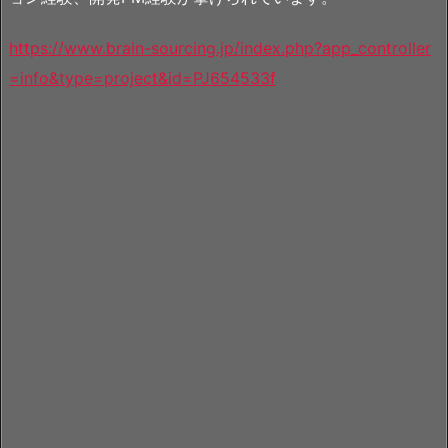
https://www.brain-sourcing.jp/index.php?app_controller
=info&type=project&id=PJ654533f