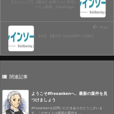
【エンジニア】【案件】信用リスク管理シ
ステム開発（DataStage）

Prev
【SE】【案件】OracleERPへの移行

関連記事
ようこそ#freeankenへ、最新の案件を見
つけましょう
#freeankenを訪問いただきありがとうございま
す。このサイトは最新の案件を ...