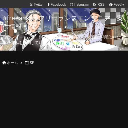

Twitter
Facebook
Instagram
Feedly
RSS
#freeanken フリーランスエンジニア 案
件情報
専業フリーランス・副業向け案件を毎日更新！公開日が明記された
案件のみを公開しています。

ホーム
>

SE